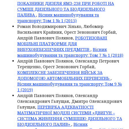
ПОКАЗНИКИ ДИЗЕЛЯ ЯМЗ-238 ПРИ РОБОТІ НА
СУМІШІ ДИЗЕЛЬНОГО ТА БІОДИЗЕЛЬНОГО
ПАЛИВА
,
Вісник машинобудування та
транспорту: Том 1 № 1 (2015)
Роман Володимирович Зінько, Любомир
Васильович Крайник, Орест Зенонович Горбай,
Андрій Павлович Поляков,
РОБОТИЗОВАНІ
МОБІЛЬНІ ПЛАТФОРМИ ДЛЯ
ВИБУХОНЕБЕЗПЕЧНИХ ПРЕДМЕТІВ
,
Вісник
машинобудування та транспорту: Том 7 № 1 (2018)
Андрій Павлович Поляков, Олександр Петрович
Терещенко, Орест Зенонович Горбай,
КОМПЛЕКСНЕ ЗАБЕЗПЕЧЕННЯ ВІЙСЬК ЗА
ДОПОМОГОЮ АВТОМОБІЛЬНИХ ПЕРЕВЕЗЕНЬ
,
Вісник машинобудування та транспорту: Том 9 №
1 (2019)
Андрій Павлович Поляков, Олександр
Олександрович Галущак, Дмитро Олександрович
Галущак,
ПЕРЕВІРКА АДЕКВАТНОСТІ
МАТЕМАТИЧНОЇ МОДЕЛІ СИСТЕМИ «ДВИГУН –
СИСТЕМА ЖИВЛЕННЯ СУМІШШЮ ДИЗЕЛЬНОГО ТА
БІОДИЗЕЛЬНОГО ПАЛИВ»
,
Вісник