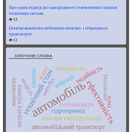
Про один підхід до однорідності статистичної оцінки
технічних систем
13
Електромагнітна небезпека електро- і гібридного
транспорту
12
КЛЮЧОВІ СЛОВА
надійність
швидкість
агент
система
технічний стан
вібрації
автопоїзд
автобус
модель
автомобіль
жорсткість
ефективність
витрата палива
тиск
оптимізація
гідропривод
умови експлуатації
автомобільний транспорт