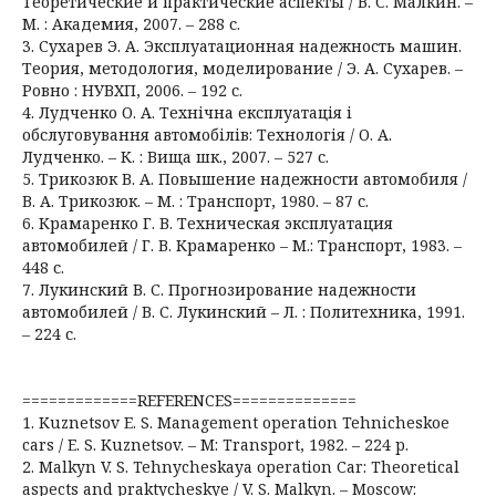
Теоретические и практические аспекты / В. С. Малкин. –
М. : Академия, 2007. – 288 с.
3. Сухарев Э. А. Эксплуатационная надежность машин.
Теория, методология, моделирование / Э. А. Сухарев. –
Ровно : НУВХП, 2006. – 192 с.
4. Лудченко О. А. Технічна експлуатація і
обслуговування автомобілів: Технологія / О. А.
Лудченко. – К. : Вища шк., 2007. – 527 с.
5. Трикозюк В. А. Повышение надежности автомобиля /
В. А. Трикозюк. – М. : Транспорт, 1980. – 87 с.
6. Крамаренко Г. В. Техническая эксплуатация
автомобилей / Г. В. Крамаренко – М.: Транспорт, 1983. –
448 с.
7. Лукинский В. С. Прогнозирование надежности
автомобилей / В. С. Лукинский – Л. : Политехника, 1991.
– 224 с.
=============REFERENCES==============
1. Kuznetsov E. S. Management operation Tehnicheskoe
cars / E. S. Kuznetsov. – M: Transport, 1982. – 224 p.
2. Malkyn V. S. Tehnycheskaya operation Car: Theoretical
aspects and praktycheskye / V. S. Malkyn. – Moscow: