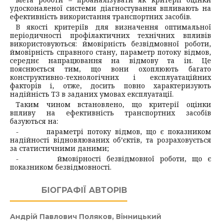
удосконаленої системи діагностування впливають на
ефективність використання транспортних засобів.
В якості критеріїв для визначення оптимальної
періодичності профілактичних технічних впливів
використовуються: ймовiрнiсть безвідмовної роботи,
ймовiрнiсть справного стану, параметр потоку відмов,
середнє напрацювання на відмову та iн. Це
пояснюється тим, що вони охоплюють багато
конструктивно-технологічних i експлуатаційних
факторів i, отже, досить повно характеризують
надійність ТЗ в заданих умовах експлуатації.
Таким чином встановлено, що критерії оцінки
впливу на ефективність транспортних засобів
базуються на:
- параметрі потоку відмов, що є показником
надійності відновлюваних об’єктів, та розраховується
за статистичними даними;
- ймовiрностi безвідмовної роботи, що є
показником безвідмовності.
БІОГРАФІЇ АВТОРІВ
Андрій Павлович Поляков,
Вінницький