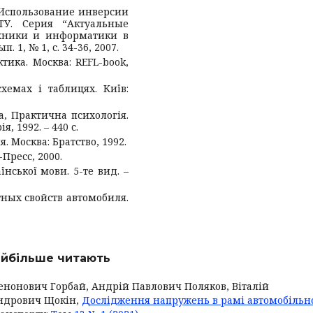
, «Использование инверсии
ТУ. Серия “Актуальные
хники и информатики в
. 1, № 1, с. 34-36, 2007.
тика. Москва: REFL-book,
схемах і таблицях. Київ:
ька, Практична психологія.
, 1992. – 440 с.
. Москва: Братство, 1992.
Пресс, 2000.
нської мови. 5-те вид. –
тных свойств автомобиля.
найбільше читають
енонович Горбай, Андрій Павлович Поляков, Віталій
ндрович Щокін,
Дослідження напружень в рамі автомобільн