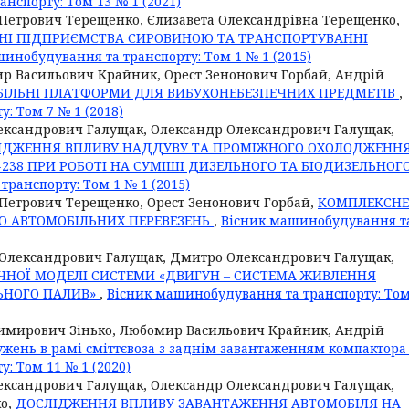
нспорту: Том 13 № 1 (2021)
Петрович Терещенко, Єлизавета Олександрівна Терещенко,
НІ ПІДПРИЄМСТВА СИРОВИНОЮ ТА ТРАНСПОРТУВАННІ
инобудування та транспорту: Том 1 № 1 (2015)
р Васильович Крайник, Орест Зенонович Горбай, Андрій
БІЛЬНІ ПЛАТФОРМИ ДЛЯ ВИБУХОНЕБЕЗПЕЧНИХ ПРЕДМЕТІВ
,
: Том 7 № 1 (2018)
ександрович Галущак, Олександр Олександрович Галущак,
ІДЖЕННЯ ВПЛИВУ НАДДУВУ ТА ПРОМІЖНОГО ОХОЛОДЖЕНН
238 ПРИ РОБОТІ НА СУМІШІ ДИЗЕЛЬНОГО ТА БІОДИЗЕЛЬНОГ
ранспорту: Том 1 № 1 (2015)
Петрович Терещенко, Орест Зенонович Горбай,
КОМПЛЕКСНЕ
Ю АВТОМОБІЛЬНИХ ПЕРЕВЕЗЕНЬ
,
Вісник машинобудування т
 Олександрович Галущак, Дмитро Олександрович Галущак,
ЧНОЇ МОДЕЛІ СИСТЕМИ «ДВИГУН – СИСТЕМА ЖИВЛЕННЯ
ЬНОГО ПАЛИВ»
,
Вісник машинобудування та транспорту: Том
димирович Зінько, Любомир Васильович Крайник, Андрій
жень в рамі сміттєвоза з заднім завантаженням компактор
: Том 11 № 1 (2020)
ександрович Галущак, Олександр Олександрович Галущак,
о,
ДОСЛІДЖЕННЯ ВПЛИВУ ЗАВАНТАЖЕННЯ АВТОМОБІЛЯ НА