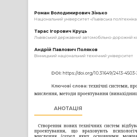
Роман Володимирович Зінько
Національний університет «Львівська політехніка
Тарас Ігорович Круць
Львівський державний автомобільно-дорожній 
Андрій Павлович Поляков
Вінницький національний технічний університет
DOI:
https://doi.org/10.31649/2413-4503
технічні системи, пр
Ключові слова:
мислення, методи проектування (винахідниц
АНОТАЦІЯ
Створення нових технічних систем відбува
проектування, що враховують психологі
мислення (серед яких основними можна