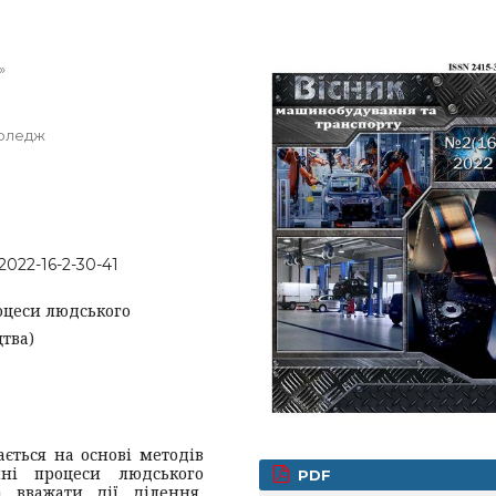
»
коледж
-2022-16-2-30-41
оцеси людського
тва)
ється на основі методів
чні процеси людського
PDF
 вважати дії ділення,