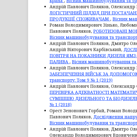
крана
,
Вісник машинобудування та тра
Андрій Павлович Поляков, Олександр 
ЛОГІСТИЧНИЙ ПІДХІД ПРИ ПОСТАЧАН
ПРОДУКЦІЇ СПОЖИВАЧАМ
,
Вісник маш
Роман Володимирович Зінько, Любоми
Павлович Поляков,
РОБОТИЗОВАНІ МО
Вісник машинобудування та транспорту
Андрій Павлович Поляков, Дмитро Ол
Андрій Вікторович Карбівський,
ДОСЛ
ПОВІТРЯ НА ПОКАЗНИКИ ДИЗЕЛЯ ЯМЗ-
ПАЛИВА
,
Вісник машинобудування та т
Андрій Павлович Поляков, Олександр 
ЗАБЕЗПЕЧЕННЯ ВІЙСЬК ЗА ДОПОМОГО
транспорту: Том 9 № 1 (2019)
Андрій Павлович Поляков, Олександр
ПЕРЕВІРКА АДЕКВАТНОСТІ МАТЕМАТИ
СУМІШШЮ ДИЗЕЛЬНОГО ТА БІОДИЗЕЛ
№ 1 (2018)
Орест Зенонович Горбай, Роман Воло
Павлович Поляков,
Дослідження напру
Вісник машинобудування та транспорту
Андрій Павлович Поляков, Дмитро Ол
Олександр Володимирович Вдовиченк