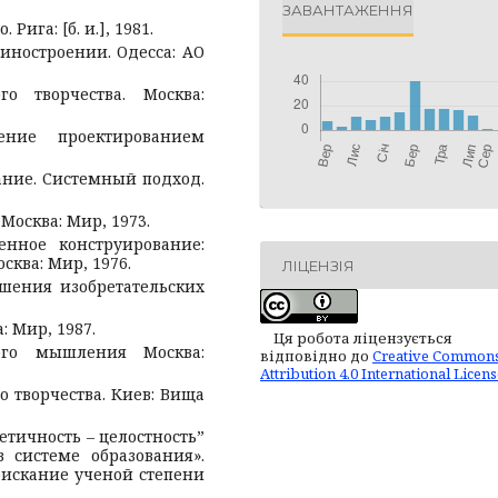
ЗАВАНТАЖЕННЯ
Рига: [б. и.], 1981.
иностроении. Одесса: АО
о творчества. Москва:
ние проектированием
ание. Системный подход.
Москва: Мир, 1973.
енное конструирование:
ква: Мир, 1976.
ЛІЦЕНЗІЯ
ешения изобретательских
: Мир, 1987.
Ця робота ліцензується
кого мышления Москва:
відповідно до
Creative Common
Attribution 4.0 International Licen
о творчества. Киев: Вища
етичность – целостность”
 системе образования».
оискание ученой степени