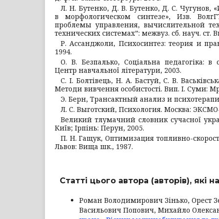
Л. Н. Бутенко, Д. В. Бутенко, Д. С. Чугунов
в морфологическом синтезе», Изв. ВолгГ
проблемы управления, вычислительной те
технических системах”: межвуз. сб. науч. ст. Вып
Р. Ассанджоли, Психосинтез: теория и прак
1994.
О. В. Безпалько, Соціальна педагогіка: в 
Центр навчальної літератури, 2003.
С. I. Болтівець, Н. А. Бастуй, С. В. Васьківс
Методи вивчення особистості. Вип. I. Суми: Мрія
Э. Берн, Трансактный анализ и психотерапия
Л. С. Выготский, Психология. Москва: ЭКСМО-
Великий тлумачний словник сучасної украї
Київ; Ірпінь: Перун, 2005.
П. Н. Гащук, Оптимизация топливно-скорос
Львов: Вища шк., 1987.
Статті цього автора (авторів), які 
Роман Володимирович Зінько, Орест З
Васильович Попович, Михайло Олекса