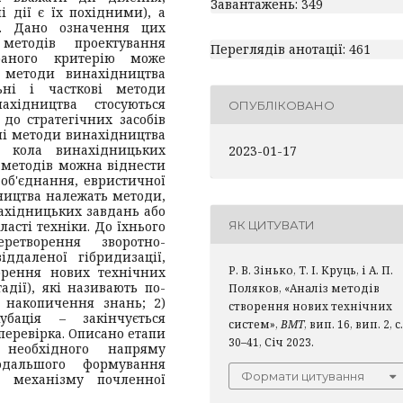
Завантажень: 349
і дії є їх похідними), а
м. Дано означення цих
 методів проектування
Переглядів анотації: 461
раного критерію може
і методи винахідництва
ьні і часткові методи
ахідництва стосуються
ОПУБЛІКОВАНО
до стратегічних засобів
ні методи винахідництва
о кола винахідницьких
2023-01-17
х методів можна віднести
об'єднання, евристичної
ідництва належать методи,
ахідницьких завдань або
ЯК ЦИТУВАТИ
ласті техніки. До їхнього
ретворення зворотно-
ддаленої гібридизації,
Р. В. Зінько, Т. І. Круць, і А. П.
орення нових технічних
дії), які називають по-
Поляков, «Аналіз методів
, накопичення знань; 2)
створення нових технічних
убація – закінчується
систем»,
ВМТ
, вип. 16, вип. 2, с.
 перевірка. Описано етапи
30–41, Січ 2023.
необхідного напряму
одальшого формування
Формати цитування
м механізму почленної