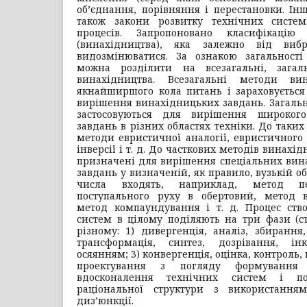
об’єднання, порівняння і перестановки. Інш
також закони розвитку технічних систе
процесів. Запропоновано класифікацію
(винахідництва), яка залежно від виб
видозмінюватися. За ознакою загальност
можна розділити на всезагальні, загал
винахідництва. Всезагальні методи вин
якнайширшого кола питань і зараховується 
вирішення винахідницьких завдань. Загаль
застосовуються для вирішення широког
завдань в різних областях техніки. До таки
методи евристичної аналогії, евристичного 
інверсії і т. д. До часткових методів винах
призначені для вирішення спеціальних вин
завдань у визначеній, як правило, вузькій об
числа входять, наприклад, метод пе
поступального руху в обертовий, метод ві
метод компаундування і т. д. Процес ств
систем в цілому поділяють на три фази (ста
різному: 1) дивергенція, аналіз, збирання
трансформація, синтез, дозрівання, інк
осяянням; 3) конвергенція, оцінка, контроль,
проектування з погляду формування 
вдосконалення технічних систем і п
раціональної структури з використання
диз’юнкції.