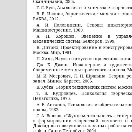
Скандинавия, 2003.
Г. Я. Буш, Аналогия и техническое творчество. 
В. В. Иванов, Эвристические модели в маш
БАХВА, 2012.
А. И. Половинкин, Основы инженерног
Машиностроение, 1988.
А. Н. Хорошев, Введение в управле
механических систем. Белгород, 1999.
Я. Дитрих, Проектирование и конструиров
Москва: Мир, 1981.
П. Хилл, Наука и искусство проектирования. 
Дж. К. Джонс, Инженерное и художеств
Современные методы проектного анализа. Мос
М. И. Меерович, Л. И. Шрагина, Теории р
задач. Минск: Харвест, 2003.
В. Хубка, Теория технических систем. Москва
Т. В. Кудрявцев, Психология творчес
Педагогика, 1975.
А. В. Антонов, Психология изобретательског
школа, 1982.
С. А. Волков, «”Фундаментальность – синерг
в формировании творческой личности и в
Доклад по совокупности научных работ на с
д. ф. н. Санкт-Петербург. 2004.