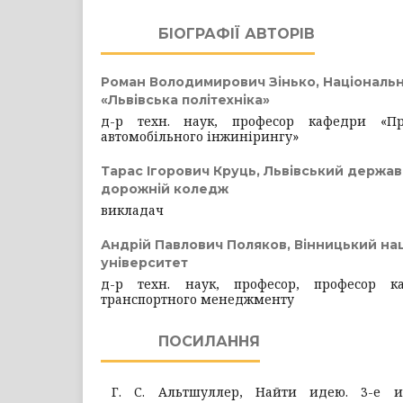
БІОГРАФІЇ АВТОРІВ
Роман Володимирович Зінько,
Національн
«Львівська політехніка»
д-р техн. наук, професор кафедри «П
автомобільного інжинірингу»
Тарас Ігорович Круць,
Львівський держав
дорожній коледж
викладач
Андрій Павлович Поляков,
Вінницький на
університет
д-р техн. наук, професор, професор к
транспортного менеджменту
ПОСИЛАННЯ
Г. С. Альтшуллер, Найти идею. 3-е из