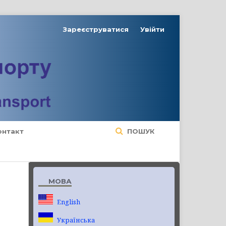
Зареєструватися
Увійти
онтакт
ПОШУК
МОВА
English
Українська