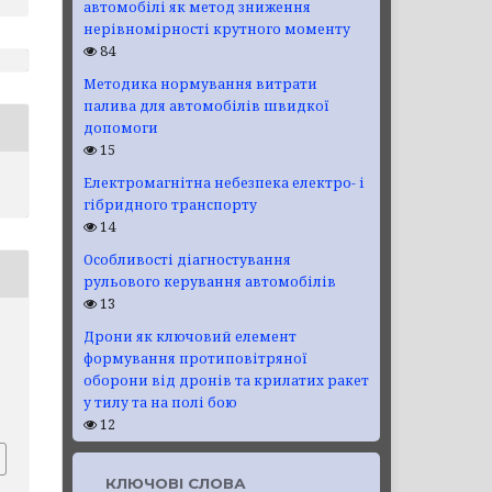
автомобілі як метод зниження
нерівномірності крутного моменту
84
Методика нормування витрати
палива для автомобілів швидкої
допомоги
15
Електромагнітна небезпека електро- і
гібридного транспорту
14
Особливості діагностування
рульового керування автомобілів
13
Дрони як ключовий елемент
формування протиповітряної
оборони від дронів та крилатих ракет
у тилу та на полі бою
12
КЛЮЧОВІ СЛОВА