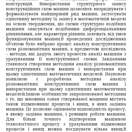
конструкцій. Використання структурного запису
конструкційних схем машин дозволить впорядкувати і
формалізувати найширший ряд машин, застосувати
однотипну методику їх запису в математичній моделі
на основі твердження, що схеми структурно подібних
машини описуються подібними диференціальними
рівняннями, але параметри рівнянь залежать від умов
функціонування машин.
В проведених дослідженнях
об'єктом було вибрано процес аналізу конструктивних
схем різноманітних машин, а предметом досліджень
– методи, які дадуть змогу провести аналіз машини з
урахуванням її конструктивної схеми. Завданням
ставилося створення методики аналізу різноманітних
конструктивних схем машин і використання при
цьому однотипних математичних моделей. Науковою
новизною є розроблена методика аналізу
різноманітних конструктивних схем машин і
використання при цьому однотипних математичних
моделей.
Іншою особливістю запропонованої методики
є те, що множина ознак створюваної машини містить
також підмножини процесів і явищ, в яких задіяна
машина. Це дозволяє оцінювати відповідність процесу,
в якому задіяна машина, і режимів роботи машини.
Для більш точного відтворення машиною
технологічного процесу з урахуванням підмножин
процесів і явищ можна поєднувати кілька явищ.
В