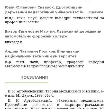
Юрій Юліанович Скварок,
Дрогобицьий
державний педагогічний університет ім. І. Франка
канд. техн. наук, доцент кафедри технологічної та
професійної освіти
Віктор Євгенович Мартин,
Львівський державний
автомобільно-дорожній коледж
викладач
Андрій Павлович Поляков,
Вінницький
національний технічний університет
д-р техн. наук, професор, професор кафедри
автомобілів та транспортного менеджменту
ПОСИЛАННЯ
И. И. Артоболевский, Теория механизмов и машин, 4-
е изд. М.: Наука., 1988, 640 с.
И. И. Артоболевский, «Элементы механизмов.
Простейшие рычажные и шарнирно-рычажные
механизмы», Механизмы в современной технике. М.: