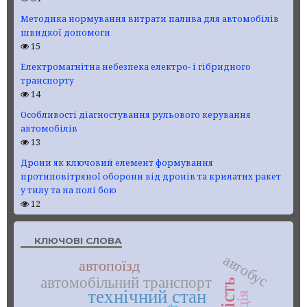
Методика нормування витрати палива для автомобілів
швидкої допомоги
15
Електромагнітна небезпека електро- і гібридного
транспорту
14
Особливості діагностування рульового керування
автомобілів
13
Дрони як ключовий елемент формування
протиповітряної оборони від дронів та крилатих ракет
у тилу та на полі бою
12
КЛЮЧОВІ СЛОВА
автобус
автопоїзд
автомобільний транспорт
технічний стан