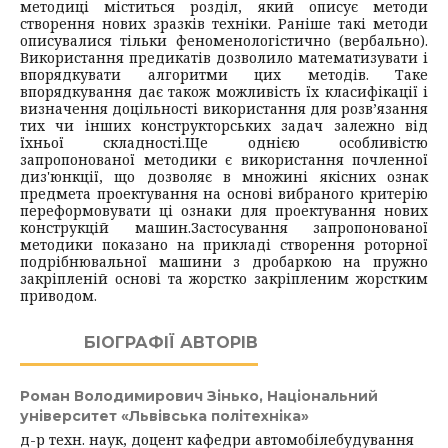
методиці міститься розділ, який описує методи
створення нових зразків техніки. Раніше такі методи
описувалися тільки феноменологістично (вербально).
Використання предикатів дозволило математизувати і
впорядкувати алгоритми цих методів. Таке
впорядкування дає також можливість їх класифікації і
визначення доцільності використання для розв’язання
тих чи інших конструкторських задач залежно від
їхньої складності.
Ще однією особливістю
запропонованої методики є використання почленної
диз'юнкції, що дозволяє в множині якісних ознак
предмета проектування на основі вибраного критерію
переформовувати ці ознаки для проектування нових
конструкцій машин.
Застосування запропонованої
методики показано на прикладі створення роторної
подрібнювальної машини з дробаркою на пружно
закріпленій основі та жорстко закріпленим жорстким
приводом.
БІОГРАФІЇ АВТОРІВ
Роман Володимирович Зінько,
Національний
університет «Львівська політехніка»
д-р техн. наук, доцент кафедри автомобілебудування