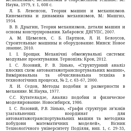
Наука, 1979, т. 1, 608 с.
Л. Б. Левенсон, Теория машин и механизмов.
Кинематика и динамика механизмов, М.: Машгиз,
1954.
В. В. Дрыгин, Теория механизмов, детали машин и
основы конструирования. Хабаровск: ДВГУПС, 2007.
А. М. Щемелев, С. Б. Партнов, Л. И. Белоусов,
Строительные машины и оборудование. Минск: Новое
знание, 2010.
І. І. Брощак. Механічні обмежувальні системи:
модульне проектування. Тернопіль: Крок, 2012.
І. C. Лозовий, Р. В. Зінько, «Структурний аналіз
плоских схем aвтовантажотранспортувальних машин»,
Вимірювальна та обчислювальна техніка в
технологічних процесах, № 2, с. 63-67, 2000.
Л. И. Седов, Методы подобия и размерности в
механике. М.:Наука, 1977.
С.С. Кутателадзе, Анализ подобия и физическое
моделирование. Новосибирск, 1986.
І. C. Лозовий, Р.В. Зінько, «Графи структури зв’язків
узагальнених координат для
автовантажотранспортувальних машин та методика
побудови математичних моделей», Вісник
Технологічного університету Поділля, вип. 1, с. 29-33,