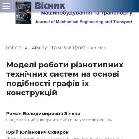
ГОЛОВНА
/
АРХІВИ
/
ТОМ 15 № 1 (2022)
/
Articles
Моделі роботи різнотипних
технічних систем на основі
подібності графів їх
конструкцій
Роман Володимирович Зінько
Національний університет «Львівська політехніка»
Юрій Юліанович Скварок
Дрогобицьий державний педагогічний університет ім. І.