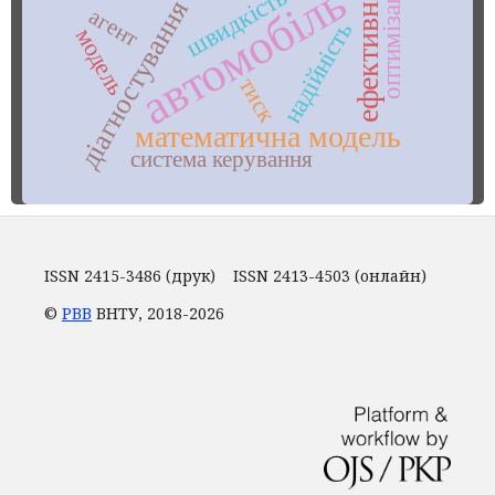
ефективність
оптимізація
автомобіль
швидкість
діагностування
агент
надійність
модель
тиск
математична модель
система керування
ISSN 2415-3486 (друк) ISSN 2413-4503 (онлайн)
©
РВВ
ВНТУ, 2018-2026