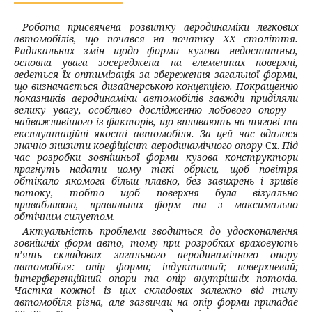
Робота присвячена розвитку аеродинаміки легкових
автомобілів, що почався на початку XX століття.
Радикальних змін щодо форми кузова недостатньо,
основна увага зосереджена на елементах поверхні,
ведеться їх оптимізація за збереження загальної форми,
що визначається дизайнерською концепцією. Покращенню
показників аеродинаміки автомобілів завжди приділяли
велику увагу, особливо дослідженню лобового опору –
найважливішого із факторів, що впливають на тягові та
експлуатаційні якості автомобіля. За цей час вдалося
значно знизити коефіцієнт аеродинамічного опору
Сх.
Під
час розробки зовнішньої форми кузова конструктори
прагнуть надати йому такі обриси, щоб повітря
обтікало якомога більш плавно, без завихрень і зривів
потоку, тобто щоб поверхня була візуально
привабливою, правильних форм та з максимально
обтічним силуетом.
Актуальність проблеми зводиться до удосконалення
зовнішніх форм авто, тому при розробках враховують
п’ять складових загального аеродинамічного опору
автомобіля: опір форми; індуктивний; поверхневий;
інтерференційний опори та опір внутрішніх потоків.
Частка кожної із цих складових залежно від типу
автомобіля різна, але зазвичай на опір форми припадає