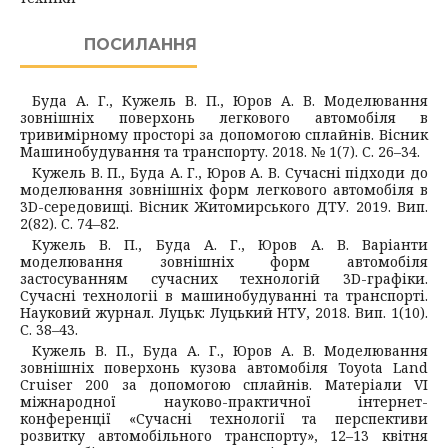
ПОСИЛАННЯ
Буда А. Г., Кужель В. П., Юров А. В. Моделювання
зовнішніх поверхонь легкового автомобіля в
тривимірному просторі за допомогою сплайнів. Вісник
Машинобудування та транспорту. 2018. № 1(7). С. 26–34.
Кужель В. П., Буда А. Г., Юров А. В. Сучасні підходи до
моделювання зовнішніх форм легкового автомобіля в
3D-середовищі. Вісник Житомирського ДТУ. 2019. Вип.
2(82). С. 74–82.
Кужель В. П., Буда А. Г., Юров А. В. Варіанти
моделювання зовнішніх форм автомобіля
застосуванням сучасних технологій 3D-графіки.
Сучаснi технологii в машинобудуваннi та транспортi.
Науковий журнал. Луцьк: Луцький НТУ, 2018. Вип. 1(10).
С. 38–43.
Кужель В. П., Буда А. Г., Юров А. В. Моделювання
зовнішніх поверхонь кузова автомобіля Toyota Land
Cruiser 200 за допомогою сплайнів. Матеріали VІ
міжнародної науково-практичної інтернет-
конференції «Сучасні технології та перспективи
розвитку автомобільного транспорту», 12–13 квітня