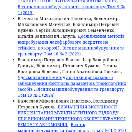
ТЕХНІЧНОГО ОБСЛУГОВУВАННЯ АВТОМОБІЛІВ
,
Вісник машинобудування та транспорту: Том 9 №
1 (2019)
В’ячеслав Миколайович Павленко, Володимир
Миколайович Мануйлов, Володимир Петрович
Кужель, Сергій Володимирович Семенченко,
Віталій Вадимович Гапула,
Дослідження методів
випробування лакофарбового покриття на
стійкість до корозії
,
Вісник машинобудування та
транспорту: Том 18 № 2 (2023)
Володимир Петрович Волков, Ігор Валерійович
Грицук , Володимир Петрович Кужель, Тетяна
Вікторівна Волкова , Ганна Анатоліївна Плєхова,
Удосконалення методу оцінки програмного
забезпечення контролю параметрів транспортних
засобів
,
Вісник машинобудування та транспорту:
Том 19 № 1 (2024)
В'ячеслав Миколайович Павленко, Володимир
Петрович Кужель,
ВИЗНАЧЕННЯ МОЖЛИВОСТІ
ВИКОРИСТАННЯ МУЛЬТИАГЕНТНОГО ПІДХОДУ
ПРИ ВИКОНАННІ ТЕХНІЧНОГО ОБСЛУГОВУВАННЯ І
РЕМОНТУ АВТОМОБІЛЯ
,
Вісник
машинобудування та транспорту: Том 7 № 1 (2018)