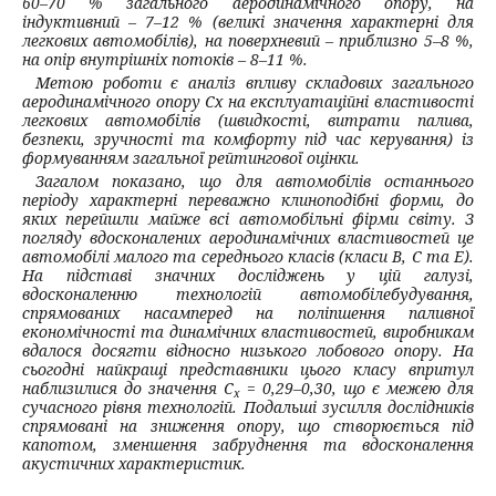
60–70 % загального аеродинамічного опору, на
індуктивний – 7–12 % (великі значення характерні для
легкових автомобілів), на поверхневий – приблизно 5–8 %,
на опір внутрішніх потоків – 8–11 %.
Метою роботи є аналіз впливу складових загального
аеродинамічного опору Сх на експлуатаційні властивості
легкових автомобілів (швидкості, витрати палива,
безпеки, зручності та комфорту під час керування) із
формуванням загальної рейтингової оцінки.
Загалом показано, що для автомобілів останнього
періоду характерні переважно клиноподібні форми, до
яких перейшли майже всі автомобільні фірми світу. З
погляду вдосконалених аеродинамічних властивостей це
автомобілі малого та середнього класів (класи В, С та Е).
На підставі значних досліджень у цій галузі,
вдосконаленню технологій автомобілебудування,
спрямованих насамперед на поліпшення паливної
економічності та динамічних властивостей, виробникам
вдалося досягти відносно низького лобового опору. На
сьогодні найкращі представники цього класу впритул
наблизилися до значення С
= 0,29–0,30, що є межею для
х
сучасного рівня технологій. Подальші зусилля дослідників
спрямовані на зниження опору, що створюється під
капотом, зменшення забруднення та вдосконалення
акустичних характеристик.