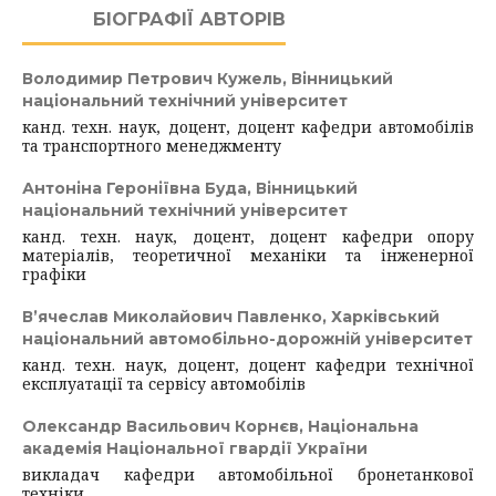
БІОГРАФІЇ АВТОРІВ
Володимир Петрович Кужель,
Вінницький
національний технічний університет
канд. техн. наук, доцент, доцент кафедри автомобілів
та транспортного менеджменту
Антоніна Героніївна Буда,
Вінницький
національний технічний університет
канд. техн. наук, доцент, доцент кафедри опору
матеріалів, теоретичної механіки та інженерної
графіки
В’ячеслав Миколайович Павленко,
Харківський
національний автомобільно-дорожній університет
канд. техн. наук, доцент, доцент кафедри технічної
експлуатації та сервісу автомобілів
Олександр Васильович Корнєв,
Національна
академія Національної гвардії України
викладач кафедри автомобільної бронетанкової
техніки