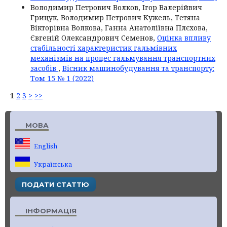
Володимир Петрович Волков, Ігор Валерійвич
Грицук, Володимир Петрович Кужель, Тетяна
Вікторівна Волкова, Ганна Анатоліївна Плєхова,
Євгеній Олександрович Семенов,
Оцінка впливу
стабільності характеристик гальмівних
механізмів на процес гальмування транспортних
засобів
,
Вісник машинобудування та транспорту:
Том 15 № 1 (2022)
1
2
3
>
>>
МОВА
English
Українська
ПОДАТИ СТАТТЮ
ІНФОРМАЦІЯ