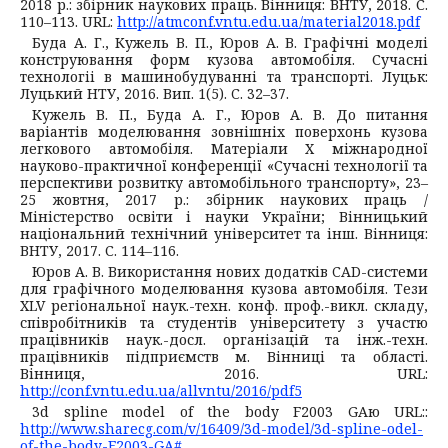
2018 р.: збірник наукових праць. Вінниця: ВНТУ, 2018. С.
110–113. URL:
http://atmconf.vntu.edu.ua/material2018.pdf
Буда А. Г., Кужель В. П., Юров А. В. Графічні моделі
конструювання форм кузова автомобіля. Сучаснi
технологii в машинобудуваннi та транспортi. Луцьк:
Луцький НТУ, 2016. Вип. 1(5). C. 32–37.
Кужель В. П., Буда А. Г., Юров А. В. До питання
варіантів моделювання зовнішніх поверхонь кузова
легкового автомобіля. Матеріали Х міжнародної
науково-практичної конференції «Сучасні технології та
перспективи розвитку автомобільного транспорту», 23–
25 жовтня, 2017 р.: збірник наукових праць /
Міністерство освіти і науки України; Вінницький
національний технічний університет та інш. Вінниця:
ВНТУ, 2017. С. 114–116.
Юров А. В. Використання нових додатків CAD-системи
для графічного моделювання кузова автомобіля. Тези
XLV регіональної наук.-техн. конф. проф.-викл. складу,
співробітників та студентів університету з участю
працівників наук.-досл. організацій та інж.-техн.
працівників підприємств м. Вінниці та області.
Вінниця, 2016. URL:
http://conf.vntu.edu.ua/allvntu/2016/pdf5
3d spline model of the body F2003 GAю URL::
http://www.sharecg.com/v/16409/3d-model/3d-spline-odel-
of-the-body-F2003-GA#