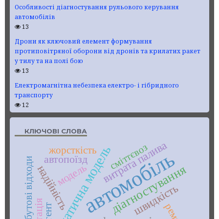
Особливості діагностування рульового керування
автомобілів
13
Дрони як ключовий елемент формування
протиповітряної оборони від дронів та крилатих ракет
у тилу та на полі бою
13
Електромагнітна небезпека електро- і гібридного
транспорту
12
КЛЮЧОВІ СЛОВА
витрата палива
сміттєвоз
математична модель
жорсткість
автомобіль
автопоїзд
тверді побутові відходи
модель
діагностування
надійність
швидкість
ремонт
агент