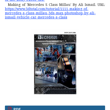
Making of 'Mercedes S Class Millau' By Ali Ismail. URL:
https://www.3dtotal.com/tutorial/1111-making-of-
mercedes-s-class-millau-3ds-max-photoshop-by-ali-
ismail-vehicle-car-mercedes-s-class
PDF