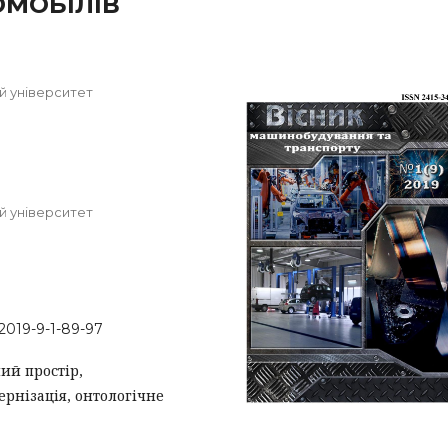
МОБІЛІВ
й університет
й університет
-2019-9-1-89-97
ний простір,
рнізація, онтологічне