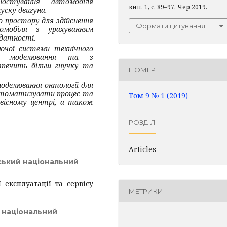
остування автомобіля
вип. 1, с. 89–97, Чер 2019.
уску двигуна.
 простору для здійснення
Формати цитування
омобіля з урахуванням
здатності.
уючої системи технічного
ого моделювання та з
езпечить більш гнучку та
НОМЕР
моделювання онтології для
томатизувати процес
та
Том 9 № 1 (2019)
вісному центрі, а також
РОЗДІЛ
Articles
ський національний
 експлуатації та сервісу
МЕТРИКИ
 національний