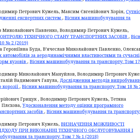
лодимир Петрович Кужель, Максим Євгенійович Хорін,
Сутні
адженні експертних систем
,
Вісник машинобудування та
ав Миколайович Павленко, Володимир Петрович Кужель,
ОНТРОЛЮ ТЕХНІЧНОГО СТАНУ ТРАНСПОРТНИХ ЗАСОБІВ
,
Віс
0 № 2 (2019)
 Героніївна Буда, В’ячеслав Миколайович Павленко, Олекс
 автомобілів за аеродинамічними властивостями та сучасні
орм кузовів
,
Вісник машинобудування та транспорту: Том 1
лодимир Миколайович Мануйлов, Володимир Петрович Куже
італій Вадимович Гапула,
Дослідження методів випробуван
о корозії
,
Вісник машинобудування та транспорту: Том 18 № 
ерійович Грицук , Володимир Петрович Кужель, Тетяна
а Плєхова,
Удосконалення методу оцінки програмного
анспортних засобів
,
Вісник машинобудування та транспорту
лодимир Петрович Кужель,
ВИЗНАЧЕННЯ МОЖЛИВОСТІ
ДХОДУ ПРИ ВИКОНАННІ ТЕХНІЧНОГО ОБСЛУГОВУВАННЯ І
будування та транспорту: Том 7 № 1 (2018)