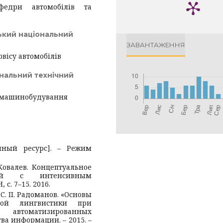
федри автомобілів та
ький національний
ЗАВАНТАЖЕННЯ
рвісу автомобілів
нальний технічний
ї машинобудування
нный ресурс]. – Режим
 Ковалев. Концептуальное
тей с интенсивным
с. 7–15. 2016.
, С. II. Радоманов. «Основы
ной лингвистики при
втоматизированных
а информации. – 2015. –