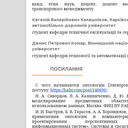
канд. техн. наук, доцент, доцент ка
транспортного менеджменту
Євгеній Валерійович Калашніков,
Харківс
автомобільно-дорожній університет
студент кафедри технічної експлуатації та се
Денис Петрович Комар,
Вінницький націо
університет
студент кафедри технологiї та автоматизацi
ПОСИЛАННЯ
С чего начинаются онтологии [Электро
доступу:
https://habr.com/post/140696/
Н. А. Скворцов, Л. А. Калиниченко, Д. Ю.
моделирование предметных облас
использованием данных. Москва. ФИЦ ИУ РАН, 
И. И. Быстров, Б. В. Тарасов, А. А. Хорошилов
применения онтологии и компьютер
проектировании перспективных а
информационных систем», Системы и средств