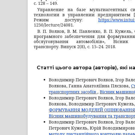
с. 128 – 149.
Управление на базе мультиагентных с
технологии в управлении предприятием [
Режим доступу:
https://www.intui
1230/lecture/24081.
В. П. Волков, В. М. Павленко, В. П. Кужель,
програмного забезпечення для формування 
обслуговування автомобілів», Вісни
транспорту. Випуск 2(8), с. 15–24. 2018.
Статті цього автора (авторів), які 
Володимир Петрович Волков, Ігор Вал
Волкова, Ганна Анатоліївна Плєхова,
С
транспортних засобів
,
Вісник машиноб
Володимир Петрович Волков, Ігор Вале
Волкова, Володимир Петрович Кужель
ФОРМУВАННЯ МОДЕЛЕЙ ОЦІНЮВАННЯ Т
Вісник машинобудування та транспорту
Володимир Петрович Волков, Ігор Вале
Петрович Кужель, Юрій Володимирови
методу дистанційного контролю парам