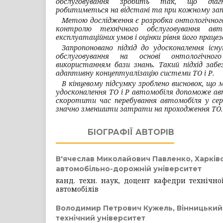
обслуговування зробить так, що діагн
робитиметься на відстані та при кожному зап
Метою дослідження є розробка онтологічного
контролю технічного обслуговування авт
експлуатаційних умов і оцінки рівня його праце
Запропоновано підхід до удосконалення існ
обслуговування на основі онтологічн
використанням бази знань. Такий підхід заб
адаптивну концептуалізацію системи ТО і Р.
В кінцевому підсумку зроблено висновок, що 
удосконалення ТО і Р автомобіля
допоможе ав
с
коротити час перебування автомобіля у сер
значно зменшити затрати на проходження ТО.
БІОГРАФІЇ АВТОРІВ
В'ячеслав Миколайович Павленко,
Харків
автомобільно-дорожній університет
канд. техн. наук, доцент кафедри технічної
автомобілів
Володимир Петрович Кужель,
Вінницький
технічний університет