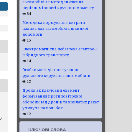
автомобілі як метод зниження
нерівномірності крутного моменту
84
Методика нормування витрати
палива для автомобілів швидкої
допомоги
15
Електромагнітна небезпека електро- і
гібридного транспорту
14
Особливості діагностування
рульового керування автомобілів
13
Дрони як ключовий елемент
формування протиповітряної
.
оборони від дронів та крилатих ракет
у тилу та на полі бою
12
О
КЛЮЧОВІ СЛОВА