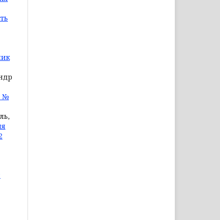
сть
ник
андр
7 №
ль,
ня
2
: