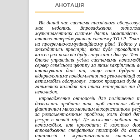
АНОТАЦІЯ
На даний час система технічного обслугову
має недоліки. Впровадження онтоло
мультиагентних систем дасть можливість 
планово-попереджувальну систему ТО і Р. Так
на програмно-комунікаційному рівні. Тобто у
знаходитись пристрій, який буде проводити
кожен раз коли він буду запускати двигун. Усю
блоків управління усіма системами автомобі
сервер сервісного центру за яким закріплений 
аналізувати дані та, якщо вони будуть 
відправлятиме повідомлення та рекомендації во
автомобіль обслуговує. Також програма буде 
гальмівних колодок та інших матеріалів та 
неполадок.
Впровадження онтологій для поліпшення те
дозволить зробити так, щоб технічне обслу
фактичним максимальним використанням ресурс
за регламентованим пробігом, коли деякі де
ресурс в повній мірі. Це можливо зробити ли
автомобіля, але проводити її кожного д
впровадження спеціальних пристроїв до авт
онтологій і мультиагентних систем н