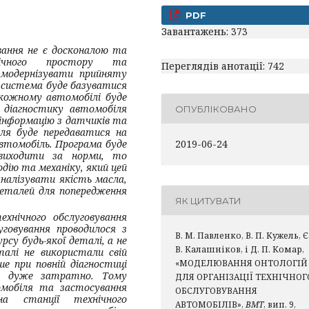
PDF
Завантажень: 373
вання не є досконалою та
гічного простору та
Переглядів анотації: 742
модернізувати прийняту
а система буде базуватися
 кожному автомобілі буде
 діагностику автомобіля
ОПУБЛІКОВАНО
 інформацію з датчиків та
ля буде передаватися на
автомобіль. Програма буде
2019-06-24
виходити за норми, то
дію та механіку, який цей
аналізувати якість масла,
деталей для попередження
ЯК ЦИТУВАТИ
хнічного обслуговування
говування проводилося з
В. М. Павленко, В. П. Кужель, Є
у будь-якої деталі, а не
В. Калашніков, і Д. П. Комар,
талі не використали свій
ше при повній діагностиці
«МОДЕЛЮВАННЯ ОНТОЛОГІЙ
ня дуже затратно. Тому
ДЛЯ ОРГАНІЗАЦІЇ ТЕХНІЧНОГ
омобіля та застосування
ОБСЛУГОВУВАННЯ
а станції технічного
АВТОМОБІЛІВ»,
ВМТ
, вип. 9,