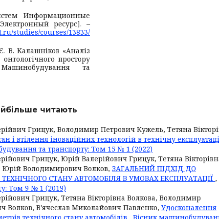
истем Информационные
Электронный ресурс]. –
t.ru/studies/courses/13833/
 Є. В. Калашніков «Аналіз
онтологічного простору
к Машинобудування та
найбільше читають
ерійвич Грицук, Володимир Петрович Кужель, Тетяна Віктор
тан і втілення іноваційних технологій в технічну експлуатац
удування та транспорту: Том 15 № 1 (2022)
рійович Грицук, Юрій Валерійович Грицук, Тетяна Вікторівн
, Юрій Володимирович Волков,
ЗАГАЛЬНИЙ ПІДХІД ДО
ЕХНІЧНОГО СТАНУ АВТОМОБІЛЯ В УМОВАХ ЕКСПЛУАТАЦІЇ
,
: Том 9 № 1 (2019)
рійович Грицук, Тетяна Вікторівна Волкова, Володимир
ч Волков, В'ячеслав Миколайович Павленко,
Удосконалення
етрів технічного стану автомобілів
,
Вісник машинобудуван