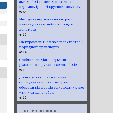
автомобілі як метод зниження
нерівномірності крутного моменту
84
Методика нормування витрати
палива для автомобілів швидкої
допомоги
15
Електромагнітна небезпека електро- і
гібридного транспорту
14
Особливості діагностування
рульового керування автомобілів
13
Дрони як ключовий елемент
формування протиповітряної
.
оборони від дронів та крилатих ракет
у тилу та на полі бою
12
,
КЛЮЧОВІ СЛОВА