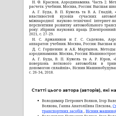
Н. Ф. Краснов, Аэродинамика. Часть 2. М
расчета: учебник. Москва, Россия: Высшая школ
А. Г. Буда, В. П. Кужель та В. А. Гладій
властивостей кузовів сучасних автомо
міжнародної науково-технічної інтернет-к
перспективи розвитку автомобільного трансп
року: збірник наукових праць [Електронний 
2021, с. 27-29.
Н. С. Аржаников и Г. С. Садекова, Аэ
аппаратов: учебник. Москва, Россия: Высшая ш
Д. С. Горшенин и А.К. Мартынов, Методы
аэродинамики. Москва, Россия: Машиностроен
А. Г. Буда, В. П. Кужель та А. Р. Юров,
поверхонь легкового автомобіля в три
допомогою сплайнів», Вісник Машинобудуванн
c. 26-34, 2018.
Статті цього автора (авторів), які 
Володимир Петрович Волков, Ігор Вал
Волкова, Ганна Анатоліївна Плєхова,
С
транспортних засобів
,
Вісник машиноб