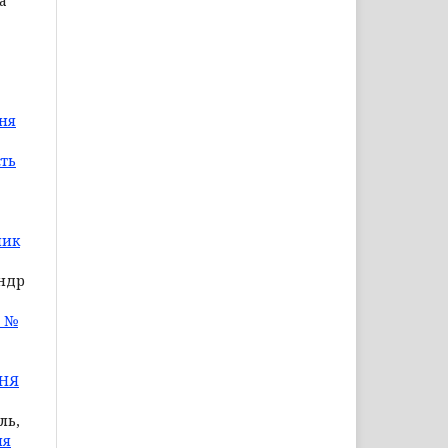
а
ня
сть
ник
андр
7 №
ННЯ
ль,
ня