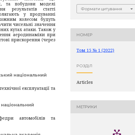
я, та побудови моделі
ня результатів статті
Формати цитування
олягають у продуванні
 кожним колесом будуть
ачити чисельні значення
них кутах атаки. Також у
ження аеродинаміки при
НОМЕР
утові прискорення (через
Том 15 № 1 (2022)
РОЗДІЛ
ський національний
Articles
технічної експлуатації та
 національний
МЕТРИКИ
федри автомобілів та
ональна академія