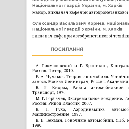
Національної гвардії України, м. Харків
майор, викладач кафедри автобронетанкової
Олександр Васильович Корнєв,
Націонал
Національної гвардії України, м. Харків
викладач кафедри автобронетанкової технік
ПОСИЛАННЯ
А. Громаковский и Г. Бранихин, Контрав
Россия: Питер, 2010.
Е. А. Чудаков, Теория автомобиля. Устойч
заноса. Москва-Ленинград, Россия: Академия 
В. И. Кнороз, Работа автомобильной 
Транспорт, 1976.
М. Г. Горбачев, Экстремальное вождение. Г
Россия: Рипол Классик, 2007.
В. Г. Гухо, Аэродинамика автомоби
Машиностроение, 1987.
В. В. Бекман, Гоночные автомобили. СПб, 
1980.