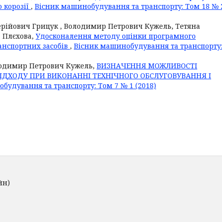
о корозії
,
Вісник машинобудування та транспорту: Том 18 № 
ерійович Грицук , Володимир Петрович Кужель, Тетяна
а Плєхова,
Удосконалення методу оцінки програмного
анспортних засобів
,
Вісник машинобудування та транспорту
лодимир Петрович Кужель,
ВИЗНАЧЕННЯ МОЖЛИВОСТІ
ДХОДУ ПРИ ВИКОНАННІ ТЕХНІЧНОГО ОБСЛУГОВУВАННЯ І
будування та транспорту: Том 7 № 1 (2018)
йн)