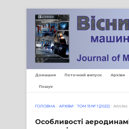
Домашня
Поточний випуск
Архіви
Пошук
ГОЛОВНА
/
АРХІВИ
/
ТОМ 15 № 1 (2022)
/
Articles
Особливості аеродинамі