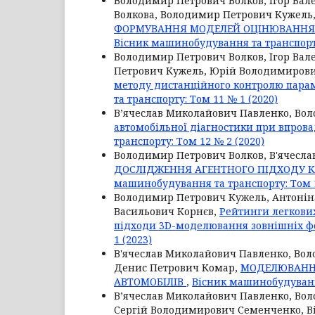
Володимир Петрович Волков, Ігор Вале
Волкова, Володимир Петрович Кужель
ФОРМУВАННЯ МОДЕЛЕЙ ОЦІНЮВАННЯ Т
Вісник машинобудування та транспорту
Володимир Петрович Волков, Ігор Вале
Петрович Кужель, Юрій Володимирови
методу дистанційного контролю парам
та транспорту: Том 11 № 1 (2020)
В’ячеслав Миколайович Павленко, Во
автомобільної діагностики при впров
транспорту: Том 12 № 2 (2020)
Володимир Петрович Волков, В'ячесл
ДОСЛІДЖЕННЯ АГЕНТНОГО ПІДХОДУ К
машинобудування та транспорту: Том 1
Володимир Петрович Кужель, Антоніна
Васильович Корнєв,
Рейтинги легкових
підходи 3D-моделювання зовнішніх ф
1 (2023)
В'ячеслав Миколайович Павленко, Вол
Денис Петрович Комар,
МОДЕЛЮВАННЯ
АВТОМОБІЛІВ
,
Вісник машинобудування
В’ячеслав Миколайович Павленко, Во
Сергій Володимирович Семенченко, В