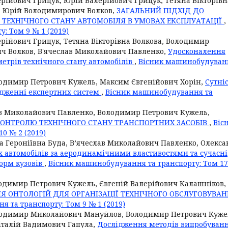
рійович Грицук, Юрій Валерійович Грицук, Тетяна Вікторівн
, Юрій Володимирович Волков,
ЗАГАЛЬНИЙ ПІДХІД ДО
ЕХНІЧНОГО СТАНУ АВТОМОБІЛЯ В УМОВАХ ЕКСПЛУАТАЦІЇ
,
: Том 9 № 1 (2019)
рійович Грицук, Тетяна Вікторівна Волкова, Володимир
ч Волков, В'ячеслав Миколайович Павленко,
Удосконалення
етрів технічного стану автомобілів
,
Вісник машинобудуван
лодимир Петрович Кужель, Максим Євгенійович Хорін,
Сутні
адженні експертних систем
,
Вісник машинобудування та
ав Миколайович Павленко, Володимир Петрович Кужель,
ОНТРОЛЮ ТЕХНІЧНОГО СТАНУ ТРАНСПОРТНИХ ЗАСОБІВ
,
Віс
0 № 2 (2019)
 Героніївна Буда, В’ячеслав Миколайович Павленко, Олекс
 автомобілів за аеродинамічними властивостями та сучасні
орм кузовів
,
Вісник машинобудування та транспорту: Том 1
одимир Петрович Кужель, Євгеній Валерійович Калашніков,
 ОНТОЛОГІЙ ДЛЯ ОРГАНІЗАЦІЇ ТЕХНІЧНОГО ОБСЛУГОВУВА
 та транспорту: Том 9 № 1 (2019)
лодимир Миколайович Мануйлов, Володимир Петрович Куже
італій Вадимович Гапула,
Дослідження методів випробуван