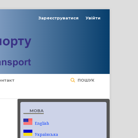
Зареєструватися
Увійти
онтакт
ПОШУК
МОВА
English
Українська