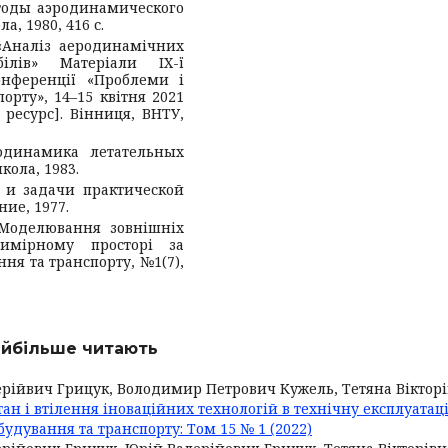
етоды аэродинамического
а, 1980, 416 с.
, «Аналіз аеродинамічних
білів» Матеріали IX-ї
онференції «Проблеми і
орту», 14–15 квітня 2021
ресурс]. Вінниця, ВНТУ,
родинамика летательных
кола, 1983.
 и задачи практической
ие, 1977.
 «Моделювання зовнішніх
вимірному просторі за
я та транспорту, №1(7),
найбільше читають
ерійвич Грицук, Володимир Петрович Кужель, Тетяна Віктор
тан і втілення іноваційних технологій в технічну експлуатац
удування та транспорту: Том 15 № 1 (2022)