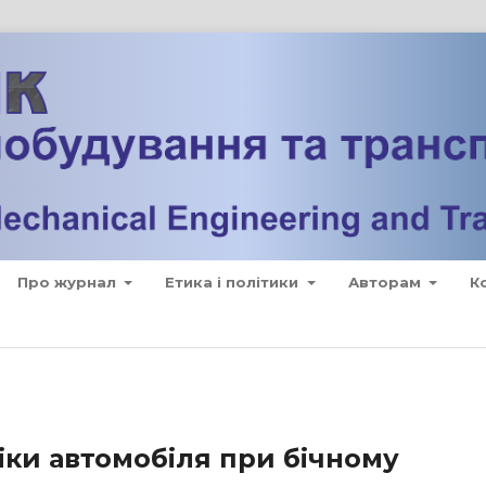
Про журнал
Етика і політики
Авторам
К
ки автомобіля при бічному