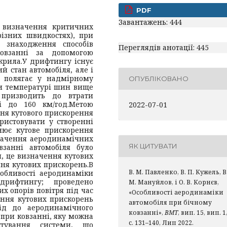
PDF
Завантажень: 444
 визначення критичних
ізних швидкостях), при
а знаходження способів
Переглядів анотації: 445
овзанні за допомогою
крила.
У дрифтингу існує
й стан автомобіля, але і
а полягає у надмірному
ОПУБЛІКОВАНО
ри температурі шин вище
 призводить до втрати
 до 160 км/год.
Метою
2022-07-01
ня кутового прискорення
ристовувати у створенні
нює кутове прискорення
начення аеродинамічних
ЯК ЦИТУВАТИ
взанні автомобіля було
, це визначення кутових
ння кутових прискорень.
В
В. М. Павленко, В. П. Кужель, В
собливості аеродинаміки
дрифтингу; проведено
М. Мануйлов, і О. В. Корнєв,
х опорів повітря під час
«Особливості аеродинаміки
ення кутових прискорень
автомобіля при бічному
хід до аеродинамічного
ковзанні»,
ВМТ
, вип. 15, вип. 1
при ковзанні, яку можна
с. 131–140, Лип 2022.
ктування системи, що