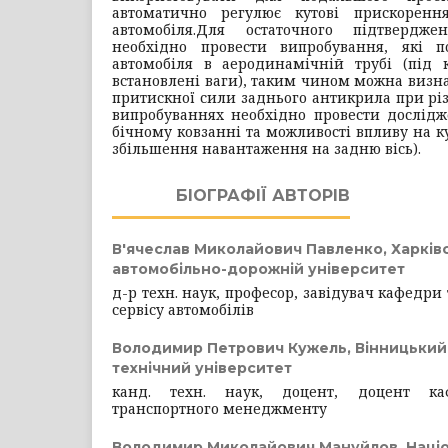
автоматично регулює кутові прискоренн
автомобіля.
Для остаточного підтверджен
необхідно провести випробування, які п
автомобіля в аеродинамічній трубі (під
встановлені ваги), таким чином можна визн
притискної сили заднього антикрила при різ
випробуваннях необхідно провести дослід
бічному ковзанні та можливості впливу на к
збільшення навантаження на задню вісь).
БІОГРАФІЇ АВТОРІВ
В'ячеслав Миколайович Павленко,
Харків
автомобільно-дорожній університет
д-р техн. наук, професор, завідувач кафедри 
сервісу автомобілів
Володимир Петрович Кужель,
Вінницький
технічний університет
канд. техн. наук, доцент, доцент ка
транспортного менеджменту
Володимир Миколайович Мануйлов,
Наці