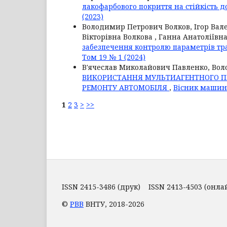
лакофарбового покриття на стійкість д
(2023)
Володимир Петрович Волков, Ігор Вал
Вікторівна Волкова , Ганна Анатоліївн
забезпечення контролю параметрів тр
Том 19 № 1 (2024)
В'ячеслав Миколайович Павленко, Во
ВИКОРИСТАННЯ МУЛЬТИАГЕНТНОГО ПІ
РЕМОНТУ АВТОМОБІЛЯ
,
Вісник машино
1
2
3
>
>>
ISSN 2415-3486 (друк) ISSN 2413-4503 (онла
©
РВВ
ВНТУ, 2018-2026