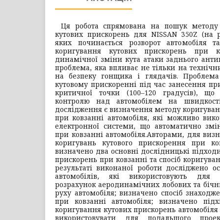
Ця робота спрямована на пошук методу
кутових прискорень для NISSAN 350Z (на р
яких починається розворот автомобіля т
коригування кутових прискорень при к
динамічної зміни кута атаки заднього анти
проблема, яка впливає не тільки на технічни
на безпеку гонщика і глядачів. Проблем
кутовому прискоренні під час занесення п
критичної точки (100–120 градусів), що
контролю над автомобілем на швидкості
дослідження є визначення методу коригуван
при ковзанні автомобіля, які можливо вико
електронної системи, що автоматично змі
при ковзанні автомобіля.
Авторами, для виз
коригувань кутового прискорення при ко
визначено два основні дослідницькі підходи
прискорень при ковзанні та спосіб коригува
результаті виконаної роботи досліджено о
автомобілів, які використовують для 
розрахунок аеродинамічних лобових та бічни
руху автомобіля; визначено спосіб знаходж
при ковзанні автомобіля; визначено під
коригування кутових прискорень автомобіля 
використовувати для подальшого прое