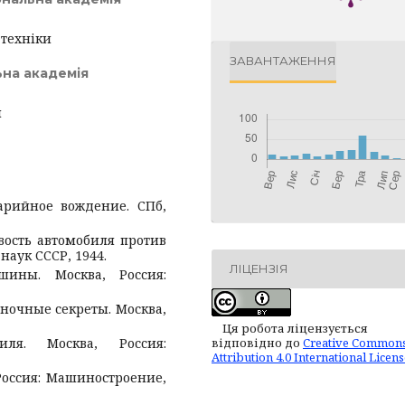
 техніки
ЗАВАНТАЖЕННЯ
ьна академія
и
арийное вождение. СПб,
ивость автомобиля против
наук СССР, 1944.
ЛІЦЕНЗІЯ
шины. Москва, Россия:
оночные секреты. Москва,
Ця робота ліцензується
відповідно до
Creative Common
ля. Москва, Россия:
Attribution 4.0 International Licen
Россия: Машиностроение,