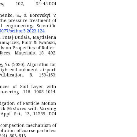
s, 102, 35–45.DOI
inenko, S., & Borovskyi V.
 the pressure treatment of
 engineering. Scientific
48077/scihor3.2023.124
.
& Tutaj-Dudała, Magdalena
amiączek, Piotr & Iwański,
s on Properties of Roller-
es. Materials. 18. 492.
 Yi. (2020). Algorithm for
high-embankment airport.
blication. 8. 159-163.
nces of Soil Layer with
neering. 116. 1008-1014.
igation of Particle Motion
ock Mixtures with Varying
ppl. Sci., 13, 11359 .DOI
tion compaction mechanism of
lution of coarse particles.
(4), 803-813.