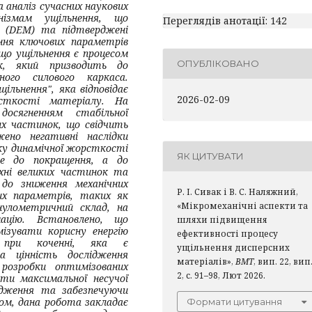
 аналіз сучасних наукових
анізмам ущільнення, що
Переглядів анотації: 142
 (DEM) та підтверджені
ння ключових параметрів
що ущільнення є процесом
ОПУБЛІКОВАНО
ок, який призводить до
ого силового каркаса.
льнення", яка відповідає
2026-02-09
сткості матеріалу. На
осягненням стабільної
их частинок, що свідчить
ено негативні наслідки
іку динамічної жорсткості
ЯК ЦИТУВАТИ
не до покращення, а до
рхні великих частинок та
 до зниження механічних
Р. І. Сивак і В. С. Наляжний,
их параметрів, таких як
«Мікромеханічні аспекти та
нулометричний склад, на
ацію. Встановлено, що
шляхи підвищення
ізувати корисну енергію
ефективності процесу
я при коченні, яка є
ущільнення дисперсних
а цінність дослідження
матеріалів»,
ВМТ
, вип. 22, вип
розробки оптимізованих
2, с. 91–98, Лют 2026.
ти максимальної несучої
дження та забезпечуючи
ном, дана робота закладає
Формати цитування