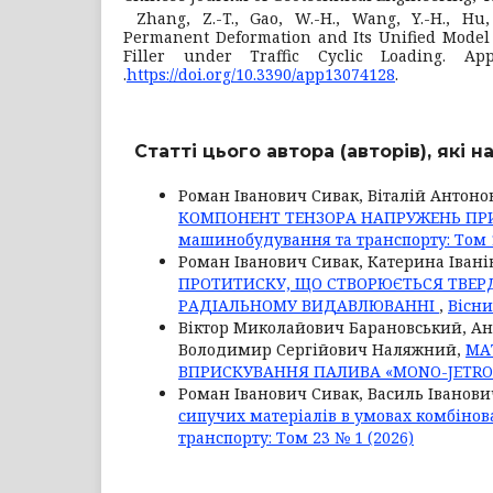
Zhang, Z.-T., Gao, W.-H., Wang, Y.-H., Hu,
Permanent Deformation and Its Unified Model
Filler under Traffic Cyclic Loading. App
.
https://doi.org/10.3390/app13074128
.
Статті цього автора (авторів), які 
Роман Іванович Сивак, Віталій Антоно
КОМПОНЕНТ ТЕНЗОРА НАПРУЖЕНЬ ПР
машинобудування та транспорту: Том 1
Роман Іванович Сивак, Катерина Івані
ПРОТИТИСКУ, ЩО СТВОРЮЄТЬСЯ ТВЕР
РАДІАЛЬНОМУ ВИДАВЛЮВАННІ
,
Вісни
Віктор Миколайович Барановський, Ан
Володимир Сергійович Наляжний,
МА
ВПРИСКУВАННЯ ПАЛИВА «MONO-JETRO
Роман Іванович Сивак, Василь Іванов
сипучих матеріалів в умовах комбінов
транспорту: Том 23 № 1 (2026)