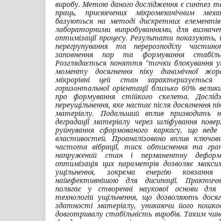
виробу. Метою даного дослідження є синтез та
праць, присвячених мікромеханічним мех
базуються на методі дискретних елементів
лабораторними випробуваннями, для визначе
оптимізації процесу. Результати показують, 
перегрупування та перерозподілу частин
заповнення пор та формування стабільн
Розглядається поняття "точки блокування ущі
моменту досягнення піку динамічної жор
мікрорівні цей стан характеризується д
горизонтальної орієнтації близько 60% велик
про формування стійкого скелета. Дослідж
переущільнення, яке настає після досягнення п
матеріалу. Подальший вплив призводить 
деградації матеріалу через шліфування пове
руйнування сформованого каркасу, що веде
властивостей. Проаналізовано вплив ключов
частота вібрації, тиск обтиснення та гра
напружений стан і перманентну деформ
оптимізація цих параметрів дозволяє максим
ущільнення, зокрема енергію ковзанн
найефективнішою для дисипації. Практичн
полягає у створенні наукової основи для 
технологій ущільнення, що дозволяють досяг
здатності матеріалу, уникаючи його пошко
довготривалу стабільність виробів. Таким чи