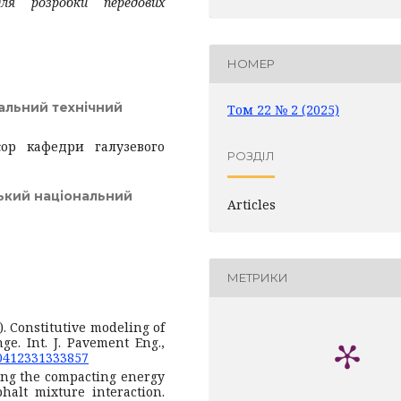
ля розробки передових
НОМЕР
альний технічний
Том 22 № 2 (2025)
сор кафедри галузевого
РОЗДІЛ
ький національний
Articles
МЕТРИКИ
4). Constitutive modeling of
ge. Int. J. Pavement Eng.,
30412331333857
yzing the compacting energy
halt mixture interaction.