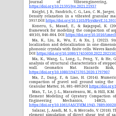
Journal of Vibroengineering, 
https://doi.org/10.21595/jve.2021.21937
Knight, J. B., Fandrich, C. G., Lau, C. N., Jaeger,
Density relaxation in a vibrated granular mate
3957.DOI
https://doi.org/10.1103/PhysRevE.51.395
Koneru, S., Masad, E., & Rajagopal, K. (2
framework for modeling the compaction of asp
40(10), 846–864. DOI
https://doi.org/10.1016/j.me
Ma, K., Liu, R., Wu, F., & Xu, J. (2022). St
localization and delocalization in one-dimens
phononic crystals with finite cells. Waves Ra
DOI
https://doi.org/10.1080/17455030.2022.202550
Ma, K., Wang, L., Long, L., Peng, Y., & He, G
analysis of structural characteristics of steppe
wall. Geomatics Nat. Hazards Risk, 
https://doi.org/10.1080/19475705.2020.1797907
Ma, Z., Dang, F., & Liao, H. (2014). Numer
compaction of gravel soil ground using the 
Granular Matter, 16, 881–889.DOI
https://doi.org
Man, T., Le, J.-L., Marasteanu, M., & Hill, K.M
Element Modeling of Gyratory Compaction of
Engineering Mechanics, 148(2)
https://doi.org/10.1061/(ASCE)EM.1943-7889.0002
Salazar, J., Asadi, M. S., & Mercado, V. (2018)
element simulation of direct shear test of sa