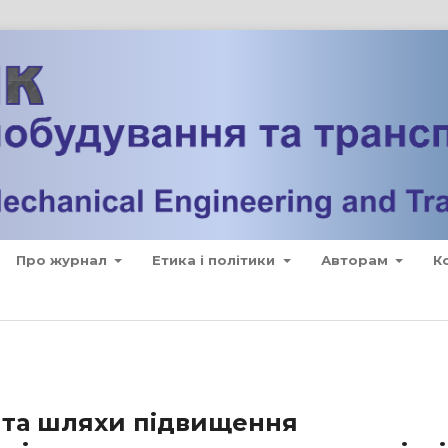
Про журнал
Етика і політики
Авторам
К
и та шляхи підвищення