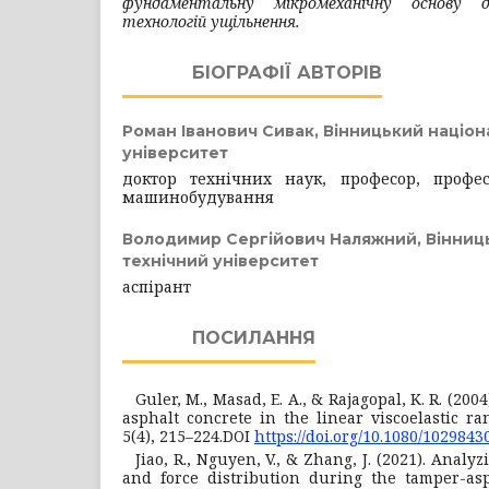
фундаментальну мікромеханічну основу д
технологій ущільнення.
БІОГРАФІЇ АВТОРІВ
Роман Іванович Сивак,
Вінницький націон
університет
доктор технічних наук, професор, профе
машинобудування
Володимир Сергійович Наляжний,
Вінниц
технічний університет
аспірант
ПОСИЛАННЯ
Guler, M., Masad, E. A., & Rajagopal, K. R. (200
asphalt concrete in the linear viscoelastic ran
5(4), 215–224.DOI
https://doi.org/10.1080/102984
Jiao, R., Nguyen, V., & Zhang, J. (2021). Anal
and force distribution during the tamper-asp