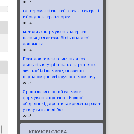
15
Електромагнітна небезпека електро- і
гібридного транспорту
14
Методика нормування витрати
палива для автомобілів швидкої
допомоги
14
Послідовне встановлення двох
двигунів внутрішнього згоряння на
автомобілі як метод зниження
нерівномірності крутного моменту
14
Дрони як ключовий елемент
формування протиповітряної
оборони від дронів та крилатих ракет
у тилу та на полі бою
.
13
КЛЮЧОВІ СЛОВА