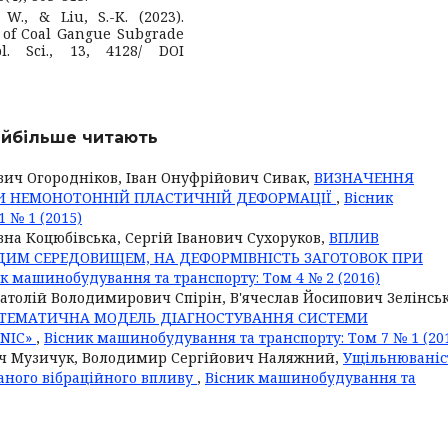
 W., & Liu, S.-K. (2023).
 of Coal Gangue Subgrade
l. Sci., 13, 4128/ DOI
найбільше читають
вич Огородніков, Іван Онуфрійович Сивак,
ВИЗНАЧЕННЯ
И НЕМОНОТОННІЙ ПЛАСТИЧНІЙ ДЕФОРМАЦІЇ
,
Вісник
 № 1 (2015)
вна Коцюбівська, Сергій Іванович Сухоруков,
ВПЛИВ
ДИМ СЕРЕДОВИЩЕМ, НА ДЕФОРМІВНІСТЬ ЗАГОТОВОК ПРИ
к машинобудування та транспорту: Том 4 № 2 (2016)
атолій Володимирович Спірін, В'ячеслав Йосипович Зелінсь
ТЕМАТИЧНА МОДЕЛЬ ДІАГНОСТУВАННЯ СИСТЕМИ
NIC»
,
Вісник машинобудування та транспорту: Том 7 № 1 (20
ич Музичук, Володимир Сергійович Наляжний,
Ущільнюваніс
аного вібраційного впливу
,
Вісник машинобудування та