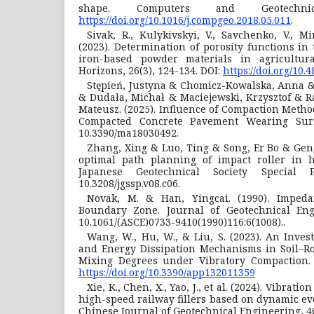
shape. Computers and Geotechnic
https://doi.org/10.1016/j.compgeo.2018.05.011
.
Sivak, R., Kulykivskyi, V., Savchenko, V., M
(2023). Determination of porosity functions in
iron-based powder materials in agricultural
Horizons, 26(3), 124-134. DOI:
https://doi.org/10.
Stępień, Justyna & Chomicz-Kowalska, Anna 
& Dudała, Michał & Maciejewski, Krzysztof & R
Mateusz. (2025). Influence of Compaction Method
Compacted Concrete Pavement Wearing Surfac
10.3390/ma18030492.
Zhang, Xing & Luo, Ting & Song, Er Bo & Geng,
optimal path planning of impact roller in 
Japanese Geotechnical Society Special Pu
10.3208/jgssp.v08.c06.
Novak, M. & Han, Yingcai. (1990). Impeda
Boundary Zone. Journal of Geotechnical Engi
10.1061/(ASCE)0733-9410(1990)116:6(1008)..
Wang, W., Hu, W., & Liu, S. (2023). An Invest
and Energy Dissipation Mechanisms in Soil–R
Mixing Degrees under Vibratory Compaction. A
https://doi.org/10.3390/app132011359
Xie, K., Chen, X., Yao, J., et al. (2024). Vibra
high-speed railway fillers based on dynamic evo
Chinese Journal of Geotechnical Engineering, 46