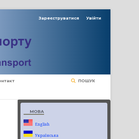
Зареєструватися
Увійти
онтакт
ПОШУК
МОВА
English
Українська