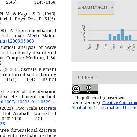
23(5), 1148-1158.
ЗАВАНТАЖЕННЯ
 H. M., & Nagel, S. R. (1995).
rial. Phys. Rev. E, 51(5),
7
008). A thermomechanical
halt mixes. Mech. Mater.,
chmat.2008.03.008
atistical analysis of wave
ional randomly disordered
ndom Complex Medium, 1-30.
2
. (2020). Discrete element
d reinforced soil retaining
ЛІЦЕНЗІЯ
11(1), 1447–1465.DOI
ical study of the dynamic
discrete element method.
Ця робота ліцензується
/10.1007/s10035-014-0529-x
відповідно до
Creative Common
Attribution 4.0 International Licen
. (2022). Two-Scale Discrete
 Hot Asphalt. Journal of
, 04021140 DOI .
035
. Three-dimensional discrete
nd with realistic particle