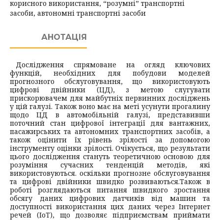
корисного використання, “розумні” транспортні
засоби, автономні транспортні засоби
АНОТАЦІЯ
Дослідження спрямоване на огляд ключових
функцій, необхідних для побудови моделей
прогнозного обслуговування, що використовують
цифрові двійники (ЦД), з метою слугувати
прискорювачем для майбутніх первинних досліджень
у цій галузі. Також воно має на меті усунути прогалину
щодо ЦД в автомобільній галузі, представивши
поточний стан цифрової інтеграції для вантажних,
пасажирських та автономних транспортних засобів, а
також оцінити їх рівень зрілості за допомогою
інструменту оцінки зрілості. Очікується, що результати
цього дослідження стануть теоретичною основою для
розуміння сучасних тенденцій методів, які
використовуються. оскільки прогнозне обслуговування
та цифрові двійники швидко розвиваються.
Також в
роботі розглядаються питання швидкого зростання
обсягу даних цифрових датчиків від машин та
доступності використання цих даних через Інтернет
речей (ІоT), що дозволяє підприємствам приймати