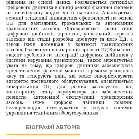
рішення на основі даних. Розглядається потенціал
цифрового двійника в оцінці реакції фізичної системи
на неочікувану подію до її настання. Аналізуються
останні тенденції підвищення ефективності на основі
ЦД для вантажних, громадських та автономних
транспортних засобів. Обговорюються різні типи
цифрових двійників (прототип, унікальний, агрегат)
залежно від стадії розробки продукту та його ЦД, а
також їхній потенціал у контексті транспортних
засобів. Розглянуто шість рівнів зрілості ЦД.
Крім того,
акцент зроблено на інтеграції цифрових двійників у
системи керування транспортом. Також акцентується
увага на тому, що цифрові двійники забезпечують
представлення фізичної машини в режимі реального
часу та генерують дані, які може використовувати
алгоритм прогнозного обслуговування. Висвітлюється
використання ЦД для різних застосувань, від
моніторингу стану акумулятора до забезпечення
повністю автономної експлуатації транспортних
засобів. Отже цифрові двійники повинні
безперешкодно інтегруватися у існуючі системи
управління технічним обслуговуванням.
БІОГРАФІЇ АВТОРІВ