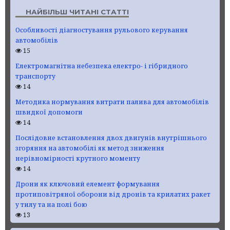
НАЙБІЛЬШ ЧИТАНІ СТАТТІ
Особливості діагностування рульового керування
автомобілів
15
Електромагнітна небезпека електро- і гібридного
транспорту
14
Методика нормування витрати палива для автомобілів
швидкої допомоги
14
Послідовне встановлення двох двигунів внутрішнього
згоряння на автомобілі як метод зниження
нерівномірності крутного моменту
14
Дрони як ключовий елемент формування
протиповітряної оборони від дронів та крилатих ракет
у тилу та на полі бою
13