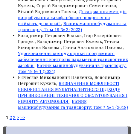
Кужель, Сергій Володимирович Семенченко,
Віталій Вадимович Гапула,
Дослідження методів
випробування лакофарбового покриття на
стійкість до корозії
,
Вісник машинобудування та
транспорту: Том 18 № 2 (2023)
Володимир Петрович Волков, Ігор Валерійович
Грицук , Володимир Петрович Кужель, Тетяна
Вікторівна Волкова , Ганна Анатоліївна Плєхова,
Удосконалення методу оцінки програмного
забезпечення контролю параметрів транспортних
засобів
,
Вісник машинобудування та транспорту:
Том 19 № 1 (2024)
В'ячеслав Миколайович Павленко, Володимир
Петрович Кужель,
ВИЗНАЧЕННЯ МОЖЛИВОСТІ
ВИКОРИСТАННЯ МУЛЬТИАГЕНТНОГО ПІДХОДУ
ПРИ ВИКОНАННІ ТЕХНІЧНОГО ОБСЛУГОВУВАННЯ І
РЕМОНТУ АВТОМОБІЛЯ
,
Вісник
машинобудування та транспорту: Том 7 № 1 (2018)
1
2
3
>
>>