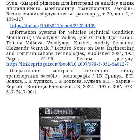
Буда, «Хмарні рішення для інтеграції та аналізу даних
дистанційного моніторингу транспортних засобів»,
Вісник машинобудування та транспорту, т. 20, вип. 2, с.
109–117. :
https://doi.org/10.63341/vjmet/2.2024.109
Information Systems for Vehicles Technical Condition
Monitoring / Volodymyr Volkov, Igor Gritsuk, Igor Taran,
Tetiana Volkova, Volodymyr Kuzhel, Andriy Semenov,
Oleksandr Voznyak // Lecture Notes on Data Engineering
and Communications Technologies, Published 2024, 195,
Pages 61-96. Режим доступу:
https://link.springer.com/book/10.1007/978-3-031-54012-7
Оперативний контроль технічного стану
транспортних засобів : монографія / І.В. Грицук, В.П.
Волков, І. В. Худяков, Т.В. Волкова, Кужель В.П. – Харків –
Херсон – Вінниця: Едельвейс і К, 2022. – 197 с. ISBN 978-
617-7417-00-1