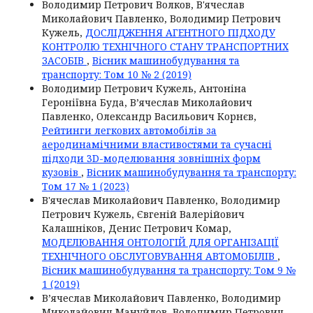
Володимир Петрович Волков, В'ячеслав
Миколайович Павленко, Володимир Петрович
Кужель,
ДОСЛІДЖЕННЯ АГЕНТНОГО ПІДХОДУ
КОНТРОЛЮ ТЕХНІЧНОГО СТАНУ ТРАНСПОРТНИХ
ЗАСОБІВ
,
Вісник машинобудування та
транспорту: Том 10 № 2 (2019)
Володимир Петрович Кужель, Антоніна
Героніївна Буда, В’ячеслав Миколайович
Павленко, Олександр Васильович Корнєв,
Рейтинги легкових автомобілів за
аеродинамічними властивостями та сучасні
підходи 3D-моделювання зовнішніх форм
кузовів
,
Вісник машинобудування та транспорту:
Том 17 № 1 (2023)
В'ячеслав Миколайович Павленко, Володимир
Петрович Кужель, Євгеній Валерійович
Калашніков, Денис Петрович Комар,
МОДЕЛЮВАННЯ ОНТОЛОГІЙ ДЛЯ ОРГАНІЗАЦІЇ
ТЕХНІЧНОГО ОБСЛУГОВУВАННЯ АВТОМОБІЛІВ
,
Вісник машинобудування та транспорту: Том 9 №
1 (2019)
В’ячеслав Миколайович Павленко, Володимир
Миколайович Мануйлов, Володимир Петрович