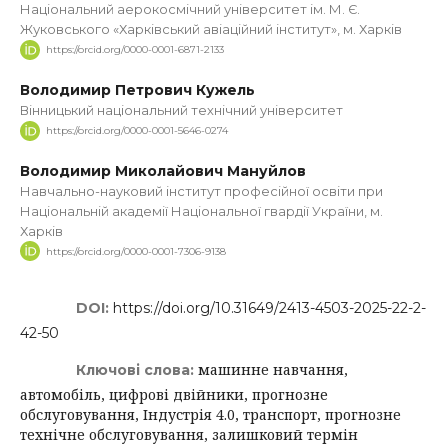
Національний аерокосмічний університет ім. М. Є.
Жуковського «Харківський авіаційний інститут», м. Харків
https://orcid.org/0000-0001-6871-2133
Володимир Петрович Кужель
Вінницький національний технічний університет
https://orcid.org/0000-0001-5646-0274
Володимир Миколайович Мануйлов
Навчально-науковий інститут професійної освіти при
Національній академії Національної гвардії України, м.
Харків
https://orcid.org/0000-0001-7306-9138
DOI:
https://doi.org/10.31649/2413-4503-2025-22-2-
42-50
машинне навчання,
Ключові слова:
автомобіль, цифрові двійники, прогнозне
обслуговування, Індустрія 4.0, транспорт, прогнозне
технічне обслуговування, залишковий термін