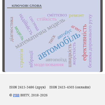
КЛЮЧОВІ СЛОВА
сміттєвоз
надійність
ремонт
безпека дорожнього руху
система
математична модель
стійкість
діагностика
агент
ефективність
модель
автобус
автомобіль
тиск
жорсткість
швидкість
стратегія
вібрації
автопоїзд
моделювання
ISSN 2415-3486 (друк) ISSN 2413-4503 (онлайн)
©
РВВ
ВНТУ, 2018-2026