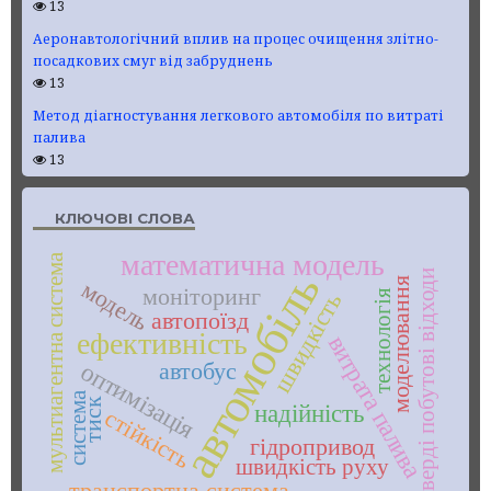
13
Аеронавтологічний вплив на процес очищення злітно-
посадкових смуг від забруднень
13
Метод діагностування легкового автомобіля по витраті
палива
13
КЛЮЧОВІ СЛОВА
математична модель
мультиагентна система
автомобіль
тверді побутові відходи
моделювання
модель
моніторинг
технологія
швидкість
автопоїзд
ефективність
витрата палива
оптимізація
автобус
система
тиск
надійність
стійкість
гідропривод
швидкість руху
транспортна система