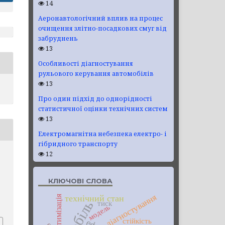
14
Аеронавтологічний вплив на процес
очищення злітно-посадкових смуг від
забруднень
13
Особливості діагностування
рульового керування автомобілів
13
Про один підхід до однорідності
статистичної оцінки технічних систем
13
Електромагнітна небезпека електро- і
гібридного транспорту
12
КЛЮЧОВІ СЛОВА
діагностування
технічний стан
оптимізація
тиск
модель
стійкість