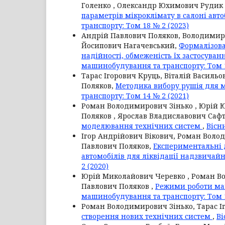
Голенко , Олександр Юхимович Рудик 
параметрів мікроклімату в салоні авто
транспорту: Том 18 № 2 (2023)
Андрій Павлович Поляков, Володимир
Йосипович Нагачевський,
Формалізова
надійності, обмеженість їх застосув
машинобудування та транспорту: Том 1
Тарас Ігорович Круць, Віталій Васил
Поляков,
Методика вибору рушія для 
транспорту: Том 14 № 2 (2021)
Роман Володимирович Зінько , Юрій Ю
Поляков , Ярослав Владиславович Саф
моделювання технічних систем
,
Вісн
Ігор Андрійович Вікович, Роман Воло
Павлович Поляков,
Експериментальні
автомобілів для ліквідації надзвичай
2 (2020)
Юрій Миколайович Черевко , Роман Во
Павлович Поляков ,
Режими роботи ма
машинобудування та транспорту: Том 1
Роман Володимирович Зінько, Тарас І
створення нових технічних систем
,
Ві