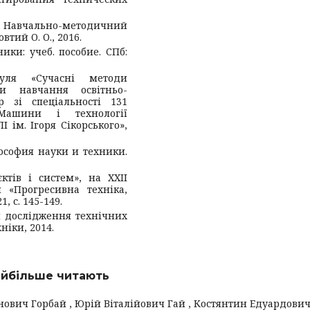
Навчально-методичний
втий О. О., 2016.
ики: учеб. пособие. СПб:
уля «Сучасні методи
и навчання освітньо-
тр зі спеціальності 131
«Машини і технології
ПІ ім. Ігоря Сікорського»,
илософия науки и техники.
єктів і систем», на XXIІ
 «Прогресивна техніка,
, с. 145-149.
я дослідження технічних
ніки, 2014.
найбільше читають
ович Горбай , Юрій Віталійович Гай , Костянтин Едуардови