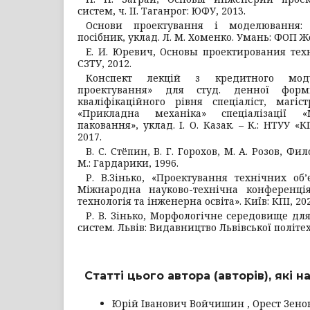
систем, ч. II. Таганрог: ЮФУ, 2013.
Основи проектування і моделювання: 
посібник, уклад. Л. М. Хоменко. Умань: ФОП Жо
Е. И. Юревич, Основы проектирования техн
СЗТУ, 2012.
Конспект лекцій з кредитного мод
проектування» для студ. денної форм
кваліфікаційного рівня спеціаліст, магіс
«Прикладна механіка» спеціалізації 
паковання», уклад. І. О. Казак. – К.: НТУУ «К
2017.
В. С. Стёпин, В. Г. Горохов, М. А. Розов, Ф
М.: Гардарики, 1996.
Р. В.Зінько, «Проектування технічних об’
Міжнародна науково-технічна конференція
технологія та інженерна освіта». Київ: КПІ, 2021
Р. В. Зінько, Морфологічне середовище дл
систем. Львів: Видавництво Львівської політех
Статті цього автора (авторів), які 
Юрій Іванович Войчишин , Орест Зенон