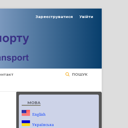
Зареєструватися
Увійти
онтакт
ПОШУК
МОВА
English
Українська