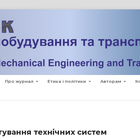
Про журнал
Етика і політики
Авторам
К
тування технічних систем