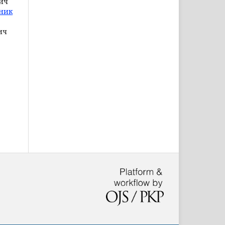
ич
сник
ич