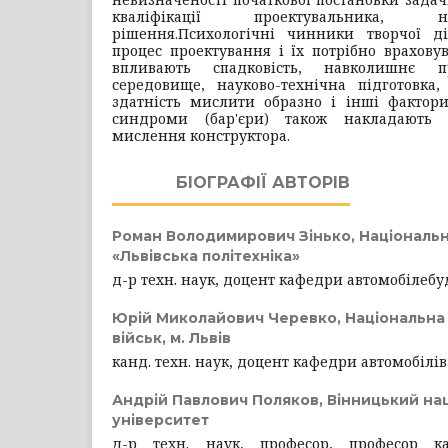
кваліфікації проектувальника, н
рішення.
Психологічні чинники творчої д
процес проектування і їх потрібно враховув
впливають спадковість, навколишнє 
середовище, науково-технічна підготовка,
здатність мислити образно і інші фактори
синдроми (бар'єри) також накладають
мислення конструктора.
БІОГРАФІЇ АВТОРІВ
Роман Володимирович Зінько,
Національн
«Львівська політехніка»
д-р техн. наук, доцент кафедри автомобілеб
Юрій Миколайович Черевко,
Національна
військ, м. Львів
канд. техн. наук, доцент кафедри автомобілів
Андрій Павлович Поляков,
Вінницький на
університет
д-р техн. наук, професор, професор к