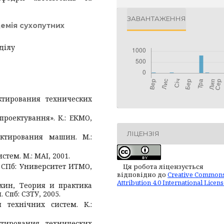
ЗАВАНТАЖЕННЯ
емія сухопутних
ділу
ктирования технических
проектування». К.: ЕКМО,
ЛІЦЕНЗІЯ
ектирования машин. М.:
стем. М.: МАІ, 2001.
 СПб: Университет ИТМО,
Ця робота ліцензується
відповідно до
Creative Common
Attribution 4.0 International Licen
вухин, Теория и практика
Спб: СЗТУ, 2005.
я технічних систем. К.:
тирования технических