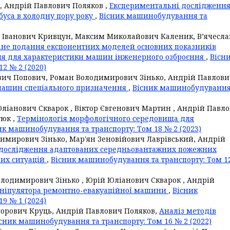
, Андрій Павлович Поляков ,
Експериментальні дослідженн
буса в холодну пору року
,
Вісник машинобудування та
 Іванович Кривцун, Максим Миколайович Каленик, В’ячесла
не подання експонентних моделей основних показників
ання для характеристики машин інженерного озброєння
,
Вісн
2 № 2 (2020)
ьович Попович, Роман Володимирович Зінько, Андрій Павлов
машин спеціального призначення
,
Вісник машинобудування
ліанович Скварок , Віктор Євгенович Мартин , Андрій Павл
тюк ,
Термінологія морфологічного середовища для
ик машинобудування та транспорту: Том 18 № 2 (2023)
димирович Зінько, Мар'ян Зеновійович Лаврівський, Андрій
 дослідження адаптованих середньовантажних пожежних
них ситуацій
,
Вісник машинобудування та транспорту: Том 1
лодимирович Зінько , Юрій Юліанович Скварок , Андрій
ніпулятора ремонтно-евакуаційної машини
,
Вісник
9 № 1 (2024)
горович Круць, Андрій Павлович Поляков,
Аналіз методів
сник машинобудування та транспорту: Том 16 № 2 (2022)