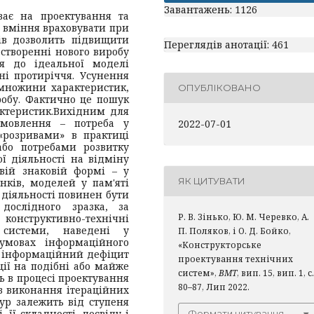
Завантажень: 1126
ває на проектування та
і вміння враховувати при
тів дозволить підвищити
Переглядів анотації: 461
створенні нового виробу
я до ідеальної моделі
ні протиріччя. Усунення
множини характеристик,
ОПУБЛІКОВАНО
обу. Фактично це пошук
ктеристик.
Вихідним для
замовлення – потреба у
2022-07-01
 «розривами» в практиці
або потребами розвитку
ї діяльності на відміну
ивій знаковій формі – у
ЯК ЦИТУВАТИ
унків, моделей у пам'яті
ї діяльності повинен бути
 дослідного зразка, за
Р. В. Зінько, Ю. М. Черевко, А.
конструктивно-технічні
ї системи, наведені у
П. Поляков, і О. Д. Бойко,
умовах інформаційного
«Конструкторське
о інформаційний дефіцит
проектування технічних
ції на подібні або майже
систем»,
ВМТ
, вип. 15, вип. 1, с.
ь в процесі проектування
80–87, Лип 2022.
 з виконання ітераційних
ур залежить від ступеня
 її складності, досвіду і
Формати цитування