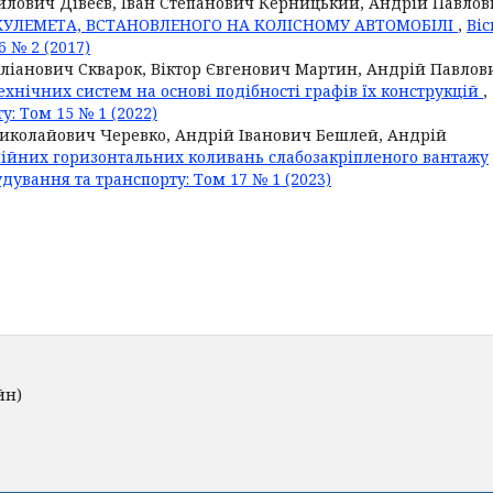
йлович Дівеєв, Іван Степанович Керницький, Андрій Павлов
КУЛЕМЕТА, ВСТАНОВЛЕНОГО НА КОЛІСНОМУ АВТОМОБІЛІ
,
Ві
 № 2 (2017)
іанович Скварок, Віктор Євгенович Мартин, Андрій Павлов
хнічних систем на основі подібності графів їх конструкцій
,
: Том 15 № 1 (2022)
иколайович Черевко, Андрій Іванович Бешлей, Андрій
ійних горизонтальних коливань слабозакріпленого вантажу
ування та транспорту: Том 17 № 1 (2023)
йн)