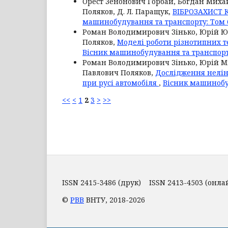
Орест Зенонович Горбай, Богдан Миха
Поляков, Д. Л. Паращук,
ВІБРОЗАХИСТ 
машинобудування та транспорту: Том 6
Роман Володимирович Зінько, Юрій Юл
Поляков,
Моделі роботи різнотипних те
Вісник машинобудування та транспорту
Роман Володимирович Зінько, Юрій М
Павлович Поляков,
Дослідження нелін
при русі автомобіля
,
Вісник машинобуд
<<
<
1
2
3
>
>>
ISSN 2415-3486 (друк) ISSN 2413-4503 (онла
©
РВВ
ВНТУ, 2018-2026