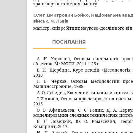
транспортного менеджменту
Олег Дмитрович Бойко,
Національна акад
військ, м. Львів
магістр, співробітник науково-дослідного від
ПОСИЛАННЯ
А. Н. Хорошев, Основы системного прое
объектов. М.: МФТИ, 2011, 125 с.
В. Ю. Щербина, Курс лекцій «Методологія 
2010.
Л. Б. Черков, Основы методологии про
Машиностроение, 1988.
А. О. Лебедев, Введение в анализ и синтез си
Т.И.Алиев, Основы проектирования систем.
2015.
О. В. Афанасьєва, Є. С. Голик, Д. А. Пер
моделирования сложных технических систем. 
В. С. Ловейкін, Ю. О. Ромасевич, Теорі
Компринт, 2017.
Н. П. Заграй, Основы инженерии проек