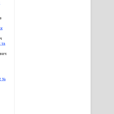
я
в
ик
ич
 та
ович
2 №