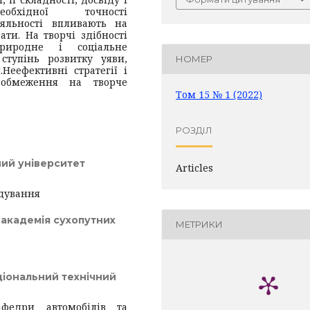
еобхідної точності
іяльності впливають на
ати. На творчі здібності
природне і соціальне
 ступінь розвитку уяви,
НОМЕР
.
Неефективні стратегії і
 обмеження на творче
Том 15 № 1 (2022)
РОЗДІЛ
ий університет
Articles
удування
 академія сухопутних
МЕТРИКИ
ціональний технічний
афедри автомобілів та