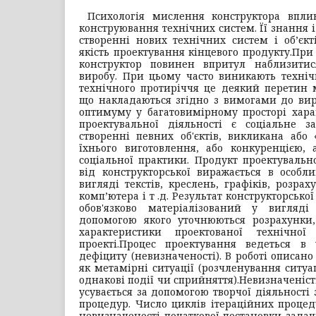
Психологія мислення конструктора впли
конструювання технічних систем. Її знання 
створенні нових технічних систем і об’єк
якість проектування кінцевого продукту.
При 
конструктор повинен впритул наблизитис
виробу. При цьому часто виникають техніч
технічного протиріччя це деякий перетин 
що накладаються згідно з вимогами до вир
оптимуму у багатовимірному просторі хара
проектувальної діяльності є соціальне 
створенні певних об'єктів, викликана або
їхнього виготовлення, або конкуренцією, 
соціальної практики. Продукт проектувально
від конструкторської виражається в особл
вигляді текстів, креслень, графіків, розрах
комп’ютера і т .д. Результат конструкторсько
обов'язково матеріалізований у вигляді
допомогою якого уточнюються розрахунки, 
характеристики проектованої технічно
проекті.
Процес проектування ведеться в 
дефіциту (невизначеності). В роботі описан
як метамірні ситуації (розчленування ситуа
однакові події чи сприйняття).
Невизначеніст
усувається за допомогою творчої діяльності
процедур. Число циклів ітераційних процед
невизначеності початкової постановки задачі,