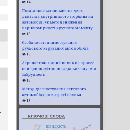
14
Послідовне встановлення двох
двигунів внутрішнього згоряння на
автомобілі як метод зниження
нерівномірності крутного моменту
13
Особливості діагностування
рульового керування автомобілів
13
Аеронавтологічний вплив на процес
очищення злітно-посадкових смуг від
забруднень
13
Метод діагностування легкового
автомобіля по витраті палива
13
А
КЛЮЧОВІ СЛОВА
система
стратегія
швидкість