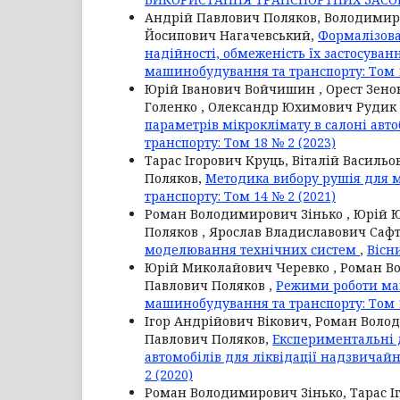
Андрій Павлович Поляков, Володимир
Йосипович Нагачевський,
Формалізова
надійності, обмеженість їх застосув
машинобудування та транспорту: Том 1
Юрій Іванович Войчишин , Орест Зенон
Голенко , Олександр Юхимович Рудик 
параметрів мікроклімату в салоні авто
транспорту: Том 18 № 2 (2023)
Тарас Ігорович Круць, Віталій Васил
Поляков,
Методика вибору рушія для 
транспорту: Том 14 № 2 (2021)
Роман Володимирович Зінько , Юрій Ю
Поляков , Ярослав Владиславович Саф
моделювання технічних систем
,
Вісн
Юрій Миколайович Черевко , Роман Во
Павлович Поляков ,
Режими роботи ма
машинобудування та транспорту: Том 1
Ігор Андрійович Вікович, Роман Воло
Павлович Поляков,
Експериментальні
автомобілів для ліквідації надзвичай
2 (2020)
Роман Володимирович Зінько, Тарас І