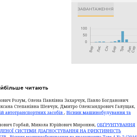
ЗАВАНТАЖЕННЯ
найбільше читають
ович Розум, Олена Павлівна Захарчук, Павло Богданович
Оксана Степанівна Шевчук, Дмитро Олександрович Галущак,
ій автотранспортних засобів
,
Вісник машинобудування та
онович Горбай, Микола Юрійович Миронюк,
ОБҐРУНТУВАННЯ
АЛЕНОЇ СИСТЕМИ ДІАГНОСТУВАННЯ НА ЕФЕКТИВНІСТЬ
БІВ
,
Вісник машинобудування та транспорту: Том 4 № 2 (2016