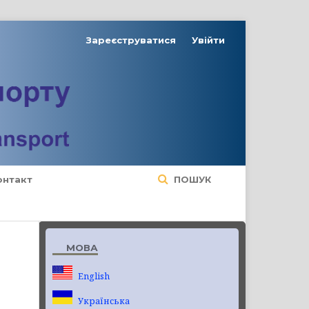
Зареєструватися
Увійти
онтакт
ПОШУК
МОВА
English
Українська