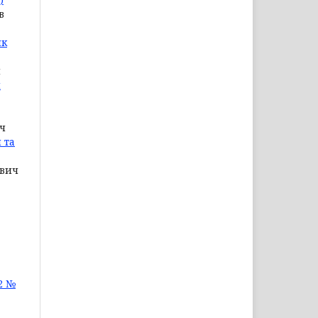
в
ик
ч
я
ич
 та
ович
2 №