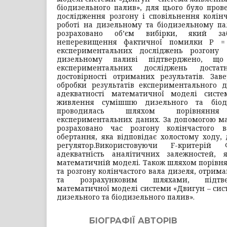
біодизельного палив», для цього було про
дослідження розгону і сповільнення колін
роботі на дизельному та біодизельному па
розраховано об’єм вибірки, який заб
неперевищення фактичної помилки Р = 
експериментальних досліджень розгону
дизельному паливі підтверджено, що
експериментальних досліджень доста
достовірності отриманих результатів. За
обробки результатів експериментального д
адекватності математичної моделі сист
живлення сумішшю дизельного та біоди
проводилась шляхом порівняння
експериментальних даних. За допомогою ма
розраховано час розгону колінчастого 
обертання, яка відповідає холостому ходу, 
регулятор.
Використовуючи F-критерій 
адекватність аналітичних залежностей, 
математичній моделі. Також шляхом порівн
та розгону колінчастого вала дизеля, отри
та розрахунковим шляхами, підтве
математичної моделі системи «Двигун – си
дизельного та біодизельного палив».
БІОГРАФІЇ АВТОРІВ