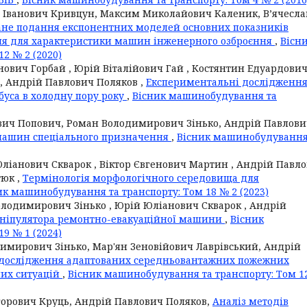
 Іванович Кривцун, Максим Миколайович Каленик, В’ячесла
не подання експонентних моделей основних показників
ання для характеристики машин інженерного озброєння
,
Вісн
2 № 2 (2020)
ович Горбай , Юрій Віталійович Гай , Костянтин Едуардови
, Андрій Павлович Поляков ,
Експериментальні дослідженн
буса в холодну пору року
,
Вісник машинобудування та
ьович Попович, Роман Володимирович Зінько, Андрій Павлов
машин спеціального призначення
,
Вісник машинобудування
ліанович Скварок , Віктор Євгенович Мартин , Андрій Павл
тюк ,
Термінологія морфологічного середовища для
ик машинобудування та транспорту: Том 18 № 2 (2023)
лодимирович Зінько , Юрій Юліанович Скварок , Андрій
ніпулятора ремонтно-евакуаційної машини
,
Вісник
9 № 1 (2024)
димирович Зінько, Мар'ян Зеновійович Лаврівський, Андрій
 дослідження адаптованих середньовантажних пожежних
них ситуацій
,
Вісник машинобудування та транспорту: Том 1
горович Круць, Андрій Павлович Поляков,
Аналіз методів