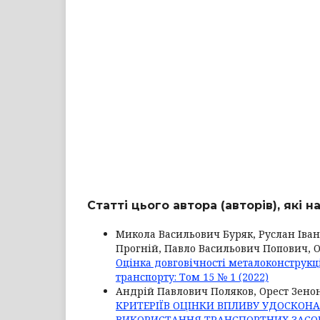
Статті цього автора (авторів), які 
Микола Васильович Буряк, Руслан Іван
Прогній, Павло Васильович Попович, 
Оцінка довговічності металоконструкц
транспорту: Том 15 № 1 (2022)
Андрій Павлович Поляков, Орест Зен
КРИТЕРІЇВ ОЦІНКИ ВПЛИВУ УДОСКОН
ВИКОРИСТАННЯ ТРАНСПОРТНИХ ЗАСО