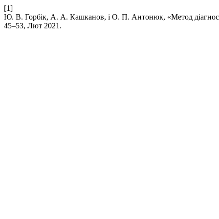
[1]
Ю. В. Горбік, А. А. Кашканов, і О. П. Антонюк, «Метод діагно
45–53, Лют 2021.