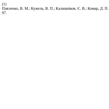
(1)
Павленко, В. М.; Кужель, В. П.; Калашніков, Є. В.; 
97.