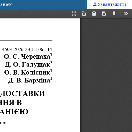
панією
Завантажити